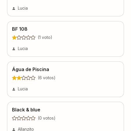
Lucia
BF 108
(
1
voto
)
Lucia
Água de Piscina
(
6
voto
s
)
Lucia
Black & blue
(
0
voto
s
)
Allanzito