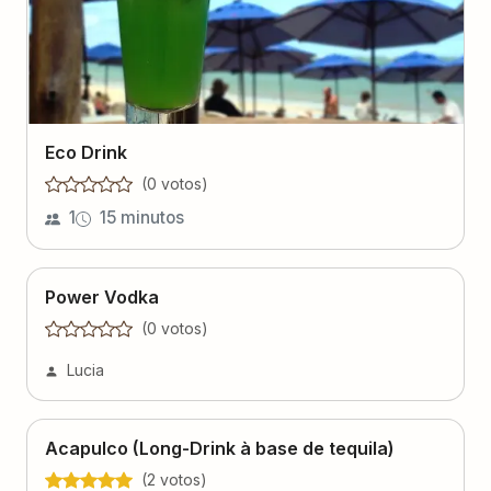
Eco Drink
(
0
voto
s
)
1
15 minutos
Power Vodka
(
0
voto
s
)
Lucia
Acapulco (Long-Drink à base de tequila)
(
2
voto
s
)