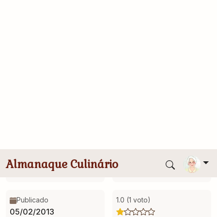
Salvar
Compartilhar
12
Enviado por
Accesso
Rendimento
Tempo Total
1 porção
15 minutos
Publicado
1.0 (1 voto)
05/02/2013