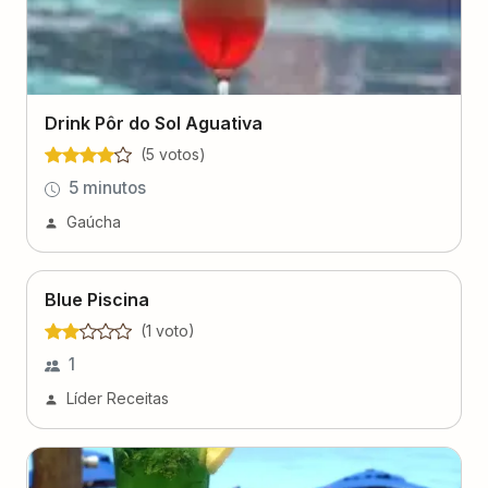
Drink Pôr do Sol Aguativa
(
5
voto
s
)
5 minutos
Gaúcha
Blue Piscina
(
1
voto
)
1
Líder Receitas