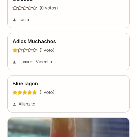
(
0
voto
s
)
Lucia
Adios Muchachos
(
1
voto
)
Tamires Vicentin
Blue lagon
(
1
voto
)
Allanzito