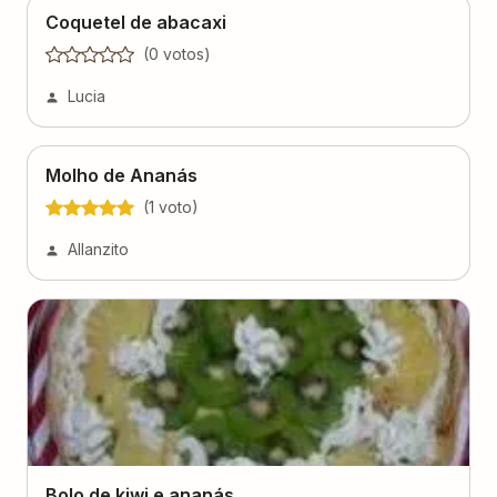
Molho de Ananás
(
1
voto
)
Allanzito
Bolo de kiwi e ananás
(
0
voto
s
)
Chef Kyrs