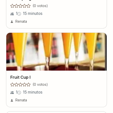
Fruit Cup I
(
0
voto
s
)
1
15 minutos
Renata
Coquetel de abacaxi
(
0
voto
s
)
Lucia