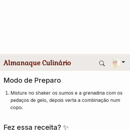
40 ml de sumo de ananás
40 ml de sumo de limão
20 ml de sumo de laranja
20 ml grenadina
Modo de Preparo
Misture no shaker os sumos e a grenadina com os
pedaços de gelo, depois verta a combinação num
copo.
Fez essa receita? ✨
Conta pra gente! Toque para avaliar