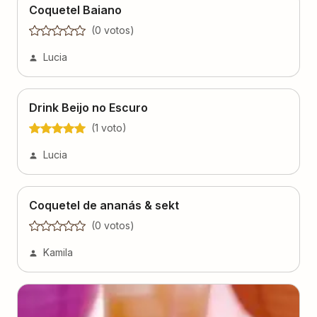
Drink Beijo no Escuro
(
1
voto
)
Lucia
Coquetel de ananás & sekt
(
0
voto
s
)
Kamila