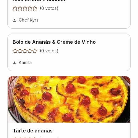
Bolo de Ananás & Creme de Vinho
(
0
voto
s
)
Kamila
Tarte de ananás
(
0
voto
s
)
Lucia