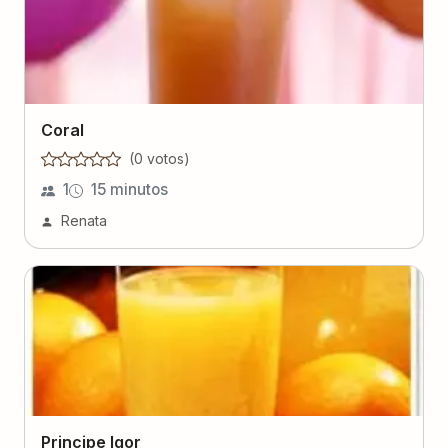
Coral
(
0
voto
s
)
1
15 minutos
Renata
Principe Igor
(
0
voto
s
)
1
15 minutos
Renata