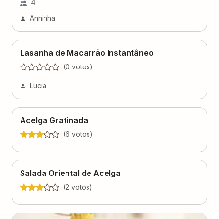
Lasanha de Macarrão Instantâneo
(
0
voto
s
)
Lucia
Acelga Gratinada
(
6
voto
s
)
Salada Oriental de Acelga
(
2
voto
s
)