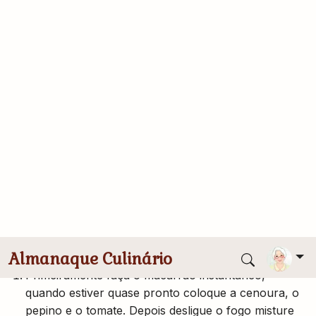
1 pacote de macarrão instantâneo sabor galinha
meia cenoura picada em cubinhos
meio pepino picado em cubinhos
Um pouco de acelga ou repolho
1 de tomate picado em cubinhos
3 colheres (sopa) de Shoyu (opcional)
Modo de Preparo
Primeiramente faça o macarrão instantâneo,
quando estiver quase pronto coloque a cenoura, o
pepino e o tomate. Depois desligue o fogo misture
o temperinho, coloque a acelga ou o repolho e por
último o Shoyu.