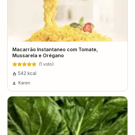
Macarrão Instantaneo com Tomate,
Mussarela e Orégano
(
1
voto
)
542
kcal
Karen
Salada de acelga com shoyu