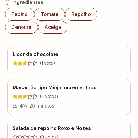
Cenoura
Acelga
Licor de chocolate
(
1
voto
)
Macarrão tipo Miojo Incrementado
(
3
voto
s
)
4
20 minutos
Salada de repolho Roxo e Nozes
(
0
voto
s
)
Lucia