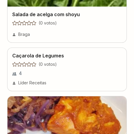
(
0
voto
s
)
Braga
Caçarola de Legumes
(
0
voto
s
)
4
Líder Receitas
Salmão com repolho e molho de tomate