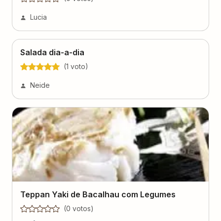
Salada dia-a-dia
(
1
voto
)
Neide
Teppan Yaki de Bacalhau com Legumes
(
0
voto
s
)
4
Anninha