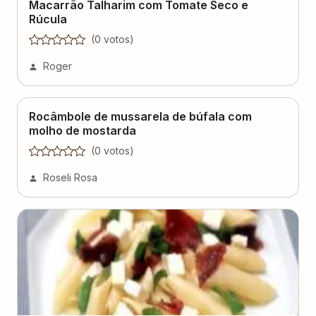
Rúcula
(
0
voto
s
)
Roger
Rocâmbole de mussarela de búfala com
molho de mostarda
(
0
voto
s
)
Roseli Rosa