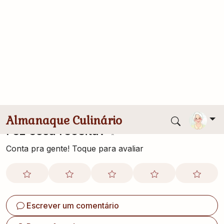
Abrir a massa para pizza
Colocar o molho de tomate sobre a massa e
espalhar bem, usando uma colher
Cobrir com a mussarela e levar ao forno
Retirar e distribuir por cima a rúcula e o tomate
seco.
Fez essa receita? ✨
Conta pra gente! Toque para avaliar
Escrever um comentário
Postar foto do meu prato