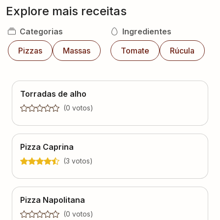
Categorias
Ingredientes
Pizzas
Massas
Tomate
Rúcula
Torradas de alho
(
0
voto
s
)
Pizza Caprina
(
3
voto
s
)
Pizza Napolitana
(
0
voto
s
)