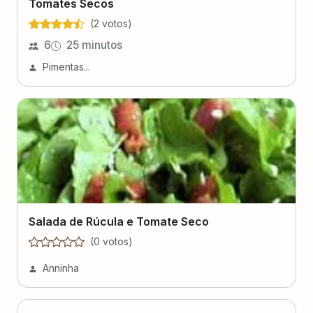
(
2
voto
s
)
6
25 minutos
Pimentas...
Salada de Rúcula e Tomate Seco
(
0
voto
s
)
Anninha
Macarrão Talharim com Tomate Seco e