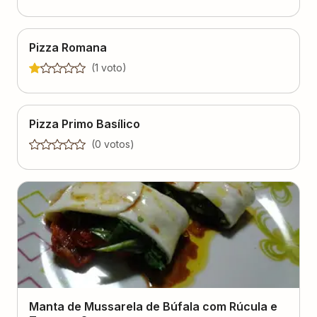
Pizza Romana
(
1
voto
)
Pizza Primo Basílico
(
0
voto
s
)
Manta de Mussarela de Búfala com Rúcula e
Tomates Secos