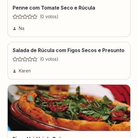
Penne com Tomate Seco e Rúcula
(
0
voto
s
)
Na
Salada de Rúcula com Figos Secos e Presunto
(
0
voto
s
)
Karen
Pizza Vai-Vai do Bráz