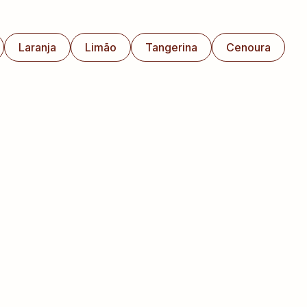
Laranja
Limão
Tangerina
Cenoura