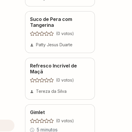
Suco de Pera com
Tangerina
(
0
voto
s
)
Patty Jesus Duarte
Refresco Incrível de
Maçã
(
0
voto
s
)
Tereza da Silva
Gimlet
(
0
voto
s
)
5 minutos