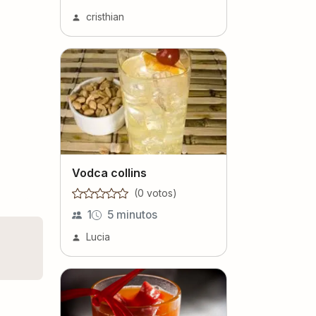
cristhian
Vodca collins
(
0
voto
s
)
1
5 minutos
Lucia