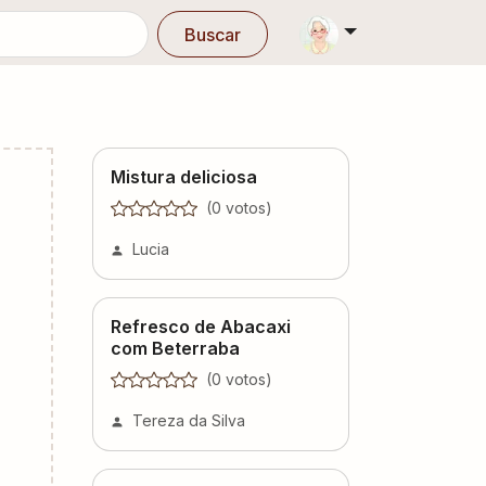
Buscar
Mistura deliciosa
(
0
voto
s
)
Lucia
Refresco de Abacaxi
com Beterraba
(
0
voto
s
)
Tereza da Silva