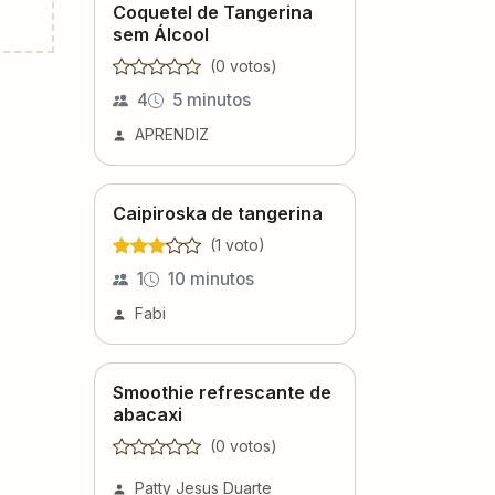
Coquetel de Tangerina
sem Álcool
(
0
voto
s
)
4
5 minutos
APRENDIZ
Caipiroska de tangerina
(
1
voto
)
1
10 minutos
Fabi
Smoothie refrescante de
abacaxi
(
0
voto
s
)
Patty Jesus Duarte