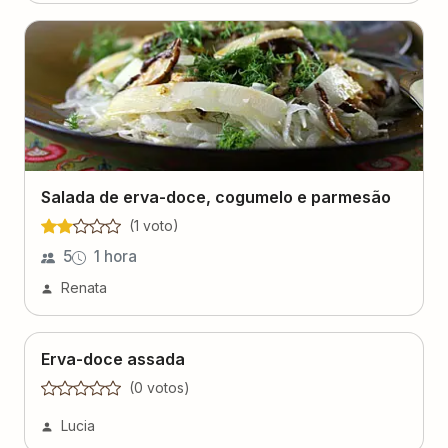
Salada de erva-doce, cogumelo e parmesão
(
1
voto
)
5
1 hora
Renata
Erva-doce assada
(
0
voto
s
)
Lucia