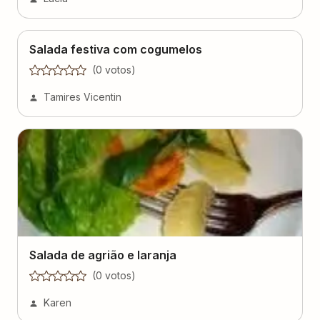
Salada festiva com cogumelos
(
0
voto
s
)
Tamires Vicentin
Salada de agrião e laranja
(
0
voto
s
)
Karen