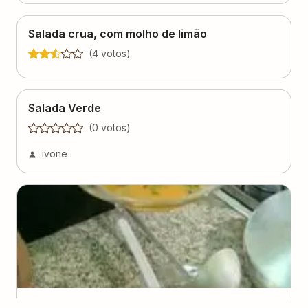
Salada crua, com molho de limão
(
4
voto
s
)
Salada Verde
(
0
voto
s
)
ivone
Sopa de caqui do Globo Rural