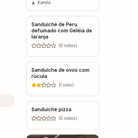
Kamila
Sanduíche de Peru
defumado com Geléia de
laranja
(
0
voto
s
)
Sanduíche de ovos com
rúcula
(
1
voto
)
Sanduíche pizza
(
0
voto
s
)