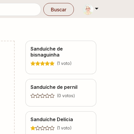
Buscar
Sanduíche de
bisnaguinha
(
1
voto
)
Sanduíche de pernil
(
0
voto
s
)
Sanduíche Delícia
(
1
voto
)