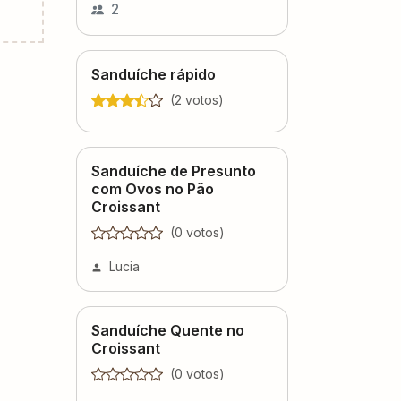
2
Sanduíche rápido
(
2
voto
s
)
Sanduíche de Presunto
com Ovos no Pão
Croissant
(
0
voto
s
)
Lucia
Sanduíche Quente no
Croissant
(
0
voto
s
)