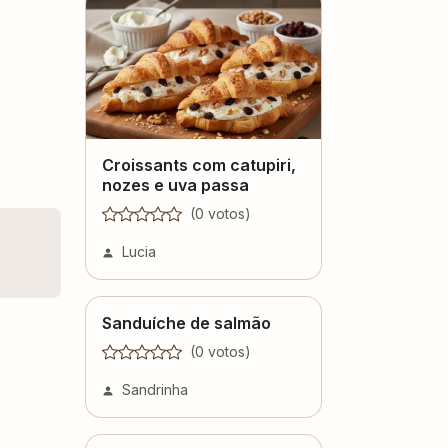
Croissants com catupiri,
nozes e uva passa
(
0
voto
s
)
Lucia
Sanduíche de salmão
(
0
voto
s
)
Sandrinha