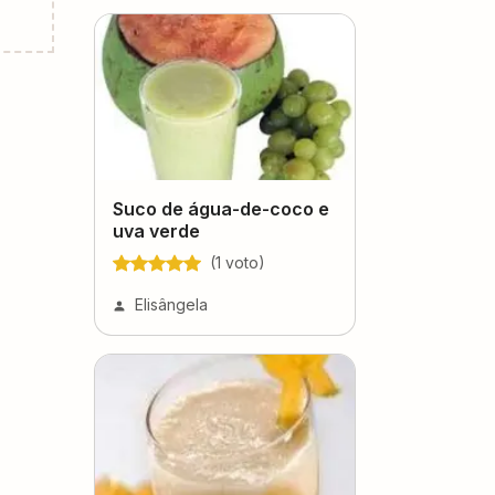
Suco de água-de-coco e
uva verde
(
1
voto
)
Elisângela