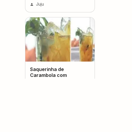
Juju
Saquerinha de
Carambola com
Manjericão
(
0
voto
s
)
Karen
Suco de erva-doce com
beterraba e maçã