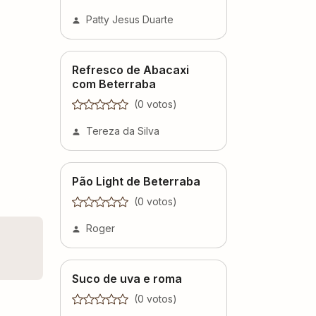
Patty Jesus Duarte
Refresco de Abacaxi
com Beterraba
(
0
voto
s
)
Tereza da Silva
Pão Light de Beterraba
(
0
voto
s
)
Roger
Suco de uva e roma
(
0
voto
s
)