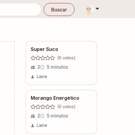
Buscar
Super Suco
(
0
voto
s
)
2
5 minutos
Laine
Morango Energético
(
0
voto
s
)
2
5 minutos
Laine