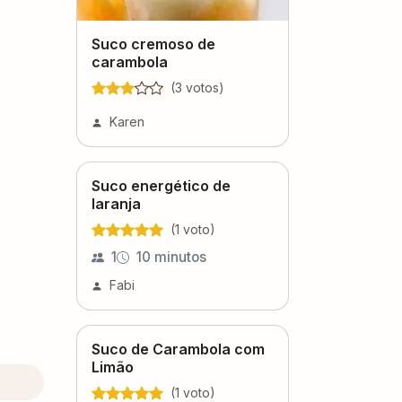
Suco cremoso de
carambola
(
3
voto
s
)
Karen
Suco energético de
laranja
(
1
voto
)
1
10 minutos
Fabi
Suco de Carambola com
Limão
(
1
voto
)