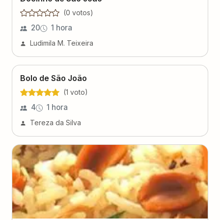
(
0
voto
s
)
20
1 hora
Ludimila M. Teixeira
Bolo de São João
(
1
voto
)
4
1 hora
Tereza da Silva