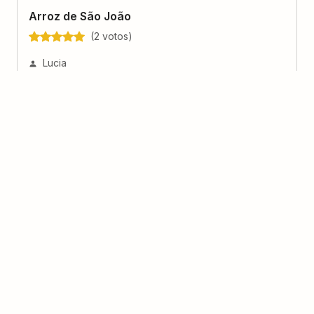
Arroz de São João
(
2
voto
s
)
Lucia
Rosquinhas de São João
(
13
voto
s
)
Nora