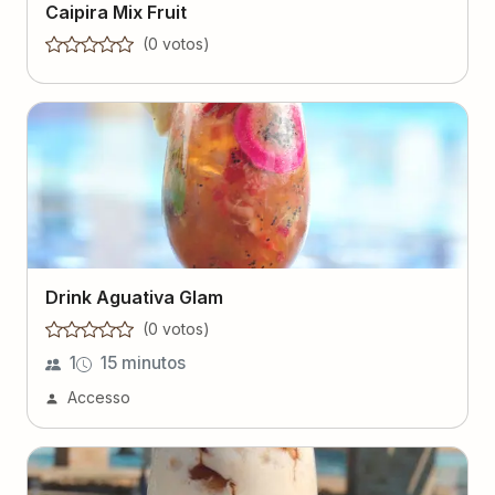
Caipira Mix Fruit
(
0
voto
s
)
Drink Aguativa Glam
(
0
voto
s
)
1
15 minutos
Accesso