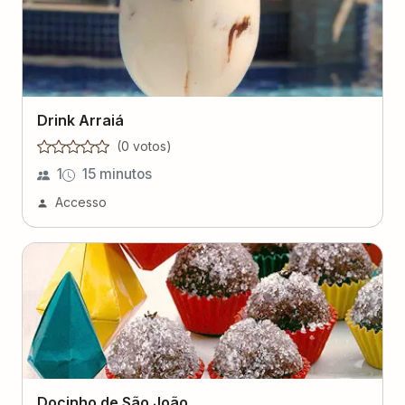
Drink Arraiá
(
0
voto
s
)
1
15 minutos
Accesso
Docinho de São João