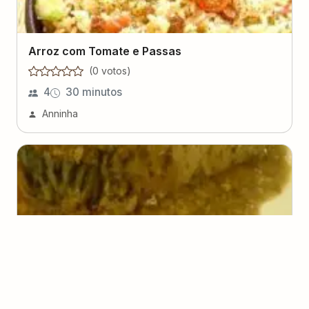
Arroz com Tomate e Passas
(
0
voto
s
)
4
30 minutos
Anninha
Atum à Genovesa (Torno alla genovese)
(
0
voto
s
)