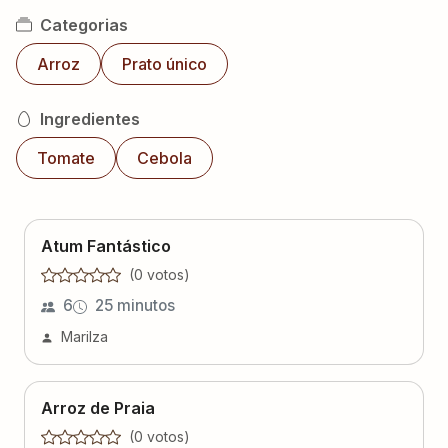
Categorias
Arroz
Prato único
Ingredientes
Tomate
Cebola
Atum Fantástico
(
0
voto
s
)
6
25 minutos
Marilza
Arroz de Praia
(
0
voto
s
)