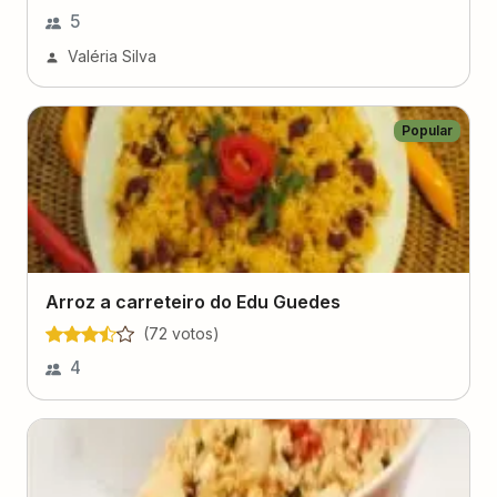
5
Valéria Silva
Popular
Arroz a carreteiro do Edu Guedes
(
72
voto
s
)
4