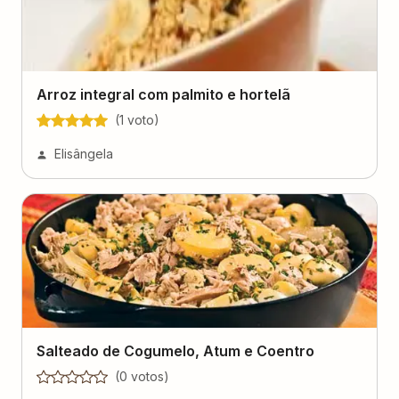
Arroz integral com palmito e hortelã
(
1
voto
)
Elisângela
Salteado de Cogumelo, Atum e Coentro
(
0
voto
s
)