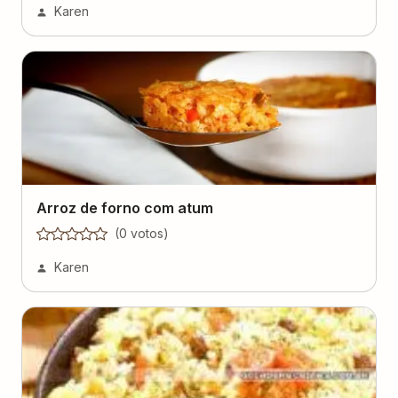
Karen
Arroz de forno com atum
(
0
voto
s
)
Karen