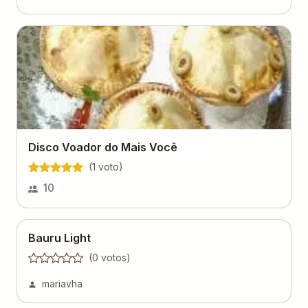
Disco Voador do Mais Você
(
1
voto
)
10
Bauru Light
(
0
voto
s
)
mariavha