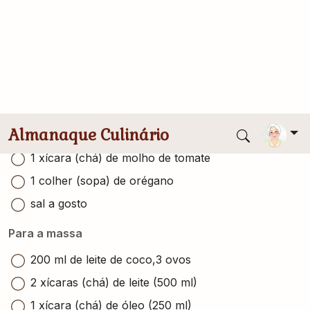
Conversor de medidas
Para o molho
1 cebola média picada
10 azeitonas verdes sem caroço cortadas em
rodelas
100 g de pepino em conserva picado
1 xícara (chá) de molho de tomate
1 colher (sopa) de orégano
sal a gosto
Para a massa
200 ml de leite de coco,3 ovos
2 xícaras (chá) de leite (500 ml)
1 xícara (chá) de óleo (250 ml)