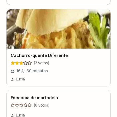
Cachorro-quente Diferente
(
2
voto
s
)
16
30 minutos
Lucia
Foccacia de mortadela
(
0
voto
s
)
Lucia