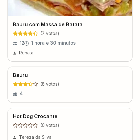
Bauru com Massa de Batata
(
7
voto
s
)
12
1 hora e 30 minutos
Renata
Bauru
(
8
voto
s
)
4
Hot Dog Crocante
(
0
voto
s
)
Tereza da Silva