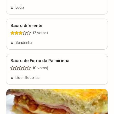
Lucia
Bauru diferente
(
2
voto
s
)
Sandrinha
Bauru de Forno da Palmirinha
(
0
voto
s
)
Líder Receitas