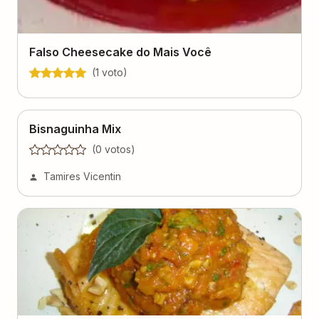
Falso Cheesecake do Mais Você
(
1
voto
)
Bisnaguinha Mix
(
0
voto
s
)
Tamires Vicentin