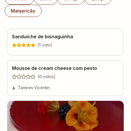
Manjericão
Sanduíche de bisnaguinha
(
1
voto
)
Mousse de cream cheese com pesto
(
0
voto
s
)
Tamires Vicentin