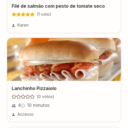
Filé de salmão com pesto de tomate seco
(
1
voto
)
Karen
Lanchinho Pizzaiolo
(
0
voto
s
)
4
10 minutos
Accesso