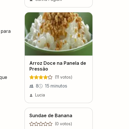
 para
Arroz Doce na Panela de
Pressão
 que
(
11
voto
s
)
8
15 minutos
Lucia
Sundae de Banana
(
0
voto
s
)