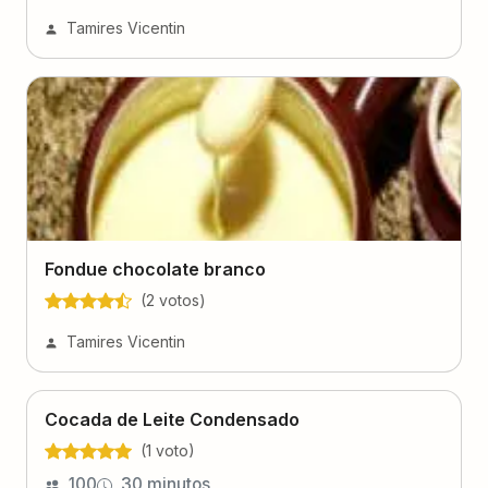
Tamires Vicentin
Fondue chocolate branco
(
2
voto
s
)
Tamires Vicentin
Cocada de Leite Condensado
(
1
voto
)
100
30 minutos