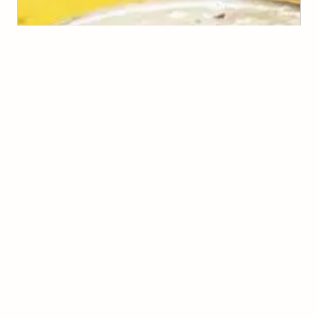
Fondue de marshmallow
(
0
voto
s
)
Tamires Vicentin
Fondue de Morango Light
(
0
voto
s
)
Anninha