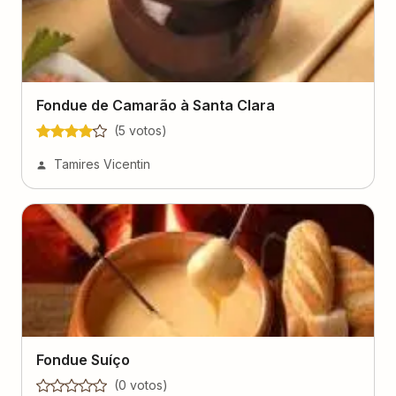
Fondue de Camarão à Santa Clara
(
5
voto
s
)
Tamires Vicentin
Fondue Suíço
(
0
voto
s
)