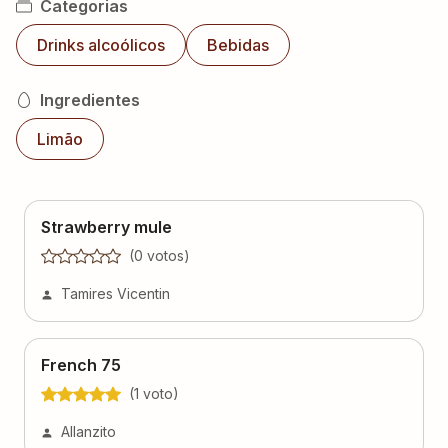
Categorias
Drinks alcoólicos
Bebidas
Ingredientes
Limão
Strawberry mule
(
0
voto
s
)
Tamires Vicentin
French 75
(
1
voto
)
Allanzito