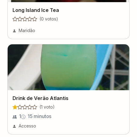
Long Island Ice Tea
(
0
voto
s
)
Maridão
Drink de Verão Atlantis
(
1
voto
)
1
15 minutos
Accesso