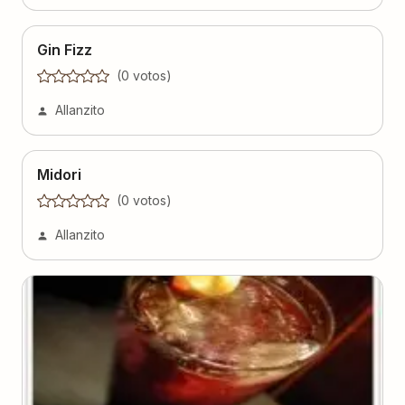
Gin Fizz
(
0
voto
s
)
Allanzito
Midori
(
0
voto
s
)
Allanzito