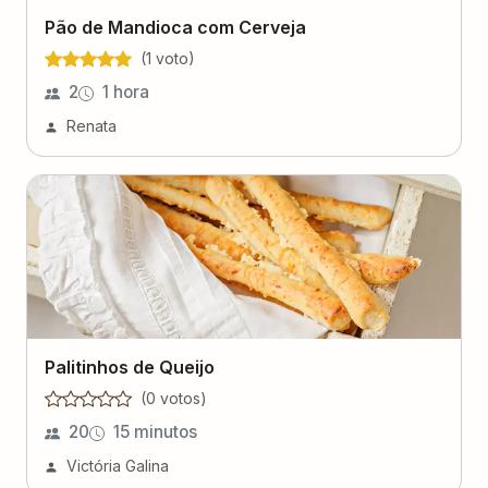
Pão de Mandioca com Cerveja
(
1
voto
)
2
1 hora
Renata
Palitinhos de Queijo
(
0
voto
s
)
20
15 minutos
Victória Galina