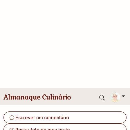
Acrescente a farinha aos poucos, até que a massa
fique enxuta. Amasse bem e deixe descansar por
30 minutos e cubra com pano.
Divida-a em pequenas porções, modele os pães e
passe no gergelim.
Deixe crescer até o ponto de ir ao forno. Leve ao
forno preaquecido a 170ºC por 15 a 20 minutos.
Fez essa receita? ✨
Conta pra gente! Toque para avaliar
Escrever um comentário
Postar foto do meu prato