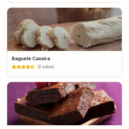
Baguete Caseira
(
2
voto
s
)