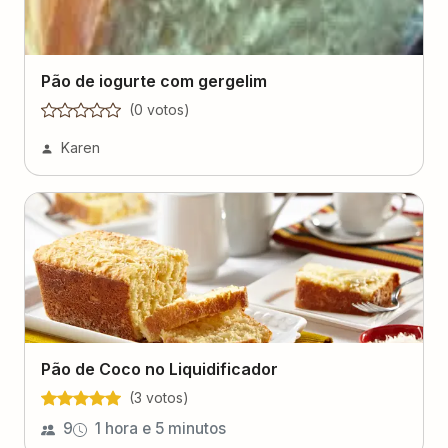
Pão de iogurte com gergelim
(
0
voto
s
)
Karen
Pão de Coco no Liquidificador
(
3
voto
s
)
9
1 hora e 5 minutos