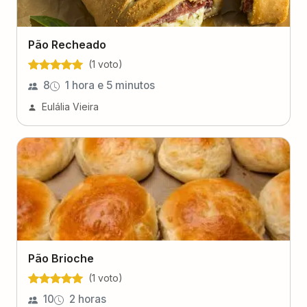
Pão Recheado
(
1
voto
)
8
1 hora e 5 minutos
Eulália Vieira
Pão Brioche
(
1
voto
)
10
2 horas