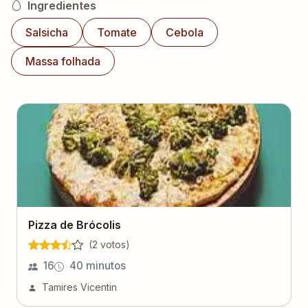
Ingredientes
Salsicha
Tomate
Cebola
Massa folhada
Pizza de Brócolis
(
2
voto
s
)
16
40 minutos
Tamires Vicentin