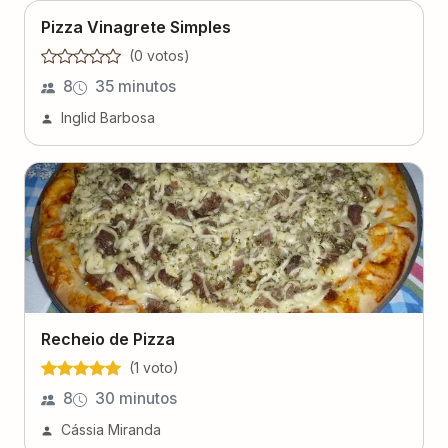
Pizza Vinagrete Simples
(
0
voto
s
)
8
35 minutos
Inglid Barbosa
Recheio de Pizza
(
1
voto
)
8
30 minutos
Cássia Miranda