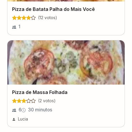
Pizza de Batata Palha do Mais Você
(
12
voto
s
)
1
Pizza de Massa Folhada
(
2
voto
s
)
6
30 minutos
Lucia