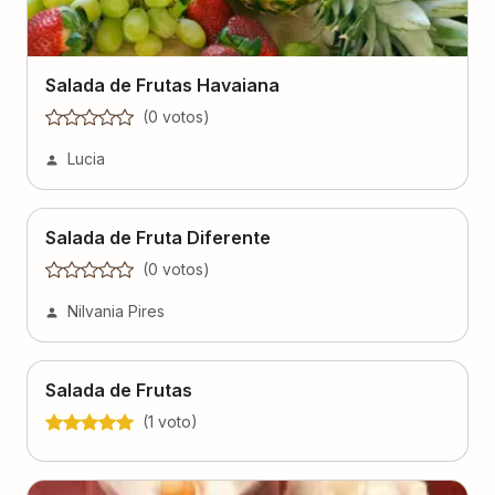
Salada de Frutas Havaiana
(
0
voto
s
)
Lucia
Salada de Fruta Diferente
(
0
voto
s
)
Nilvania Pires
Salada de Frutas
(
1
voto
)