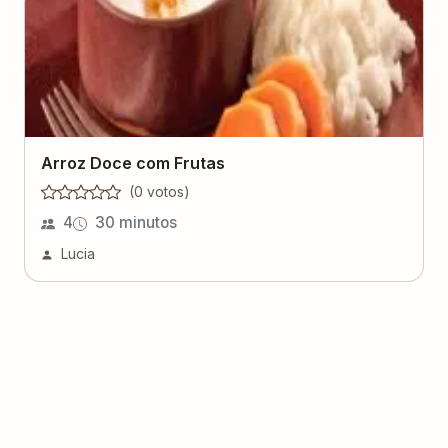
Arroz Doce com Frutas
(
0
voto
s
)
4
30 minutos
Lucia
Molho de Sementes de Mamão
(
1
voto
)
Braga