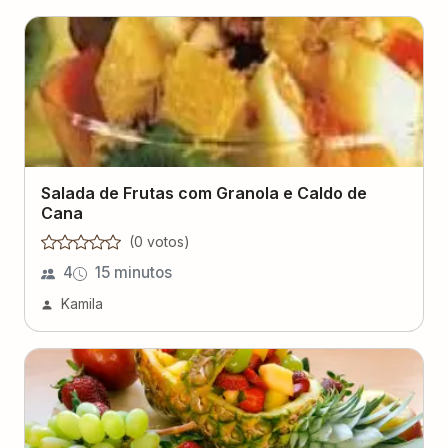
Salada de Frutas com Granola e Caldo de
Cana
(
0
voto
s
)
4
15 minutos
Kamila