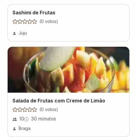
Sashimi de Frutas
(
0
voto
s
)
Juju
Salada de Frutas com Creme de Limão
(
0
voto
s
)
10
30 minutos
Braga