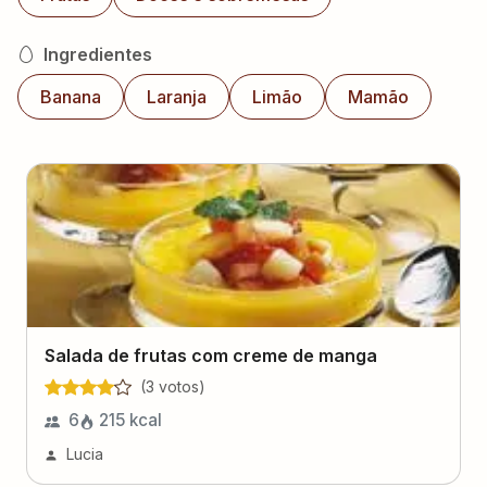
Ingredientes
Banana
Laranja
Limão
Mamão
Salada de frutas com creme de manga
(
3
voto
s
)
6
215
kcal
Lucia