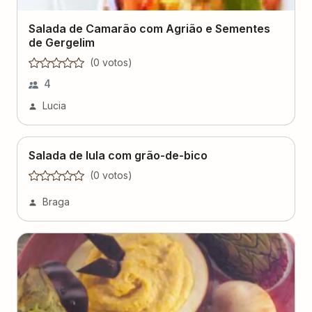
Salada de Camarão com Agrião e Sementes
de Gergelim
(
0
voto
s
)
4
Lucia
Salada de lula com grão-de-bico
(
0
voto
s
)
Braga