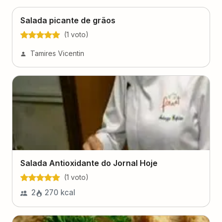
Salada picante de grãos
(
1
voto
)
Tamires Vicentin
Salada Antioxidante do Jornal Hoje
(
1
voto
)
2
270
kcal