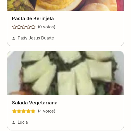
Pasta de Berinjela
(
0
voto
s
)
Patty Jesus Duarte
Salada Vegetariana
(
4
voto
s
)
Lucia