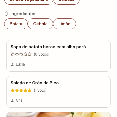
Ingredientes
Batata
Cebola
Limão
Sopa de batata baroa com alho poró
(
0
voto
s
)
Lucia
Salada de Grão de Bico
(
1
voto
)
Cris