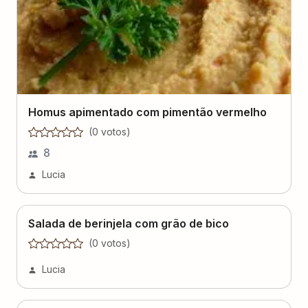
Homus apimentado com pimentão vermelho
(
0
voto
s
)
8
Lucia
Salada de berinjela com grão de bico
(
0
voto
s
)
Lucia