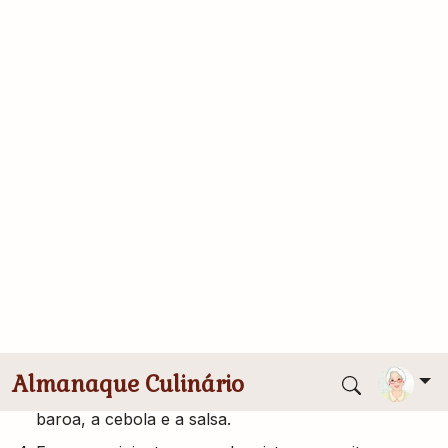
1 e 1/2 xícara de batata baroa cortada em cubos
pequenos
1/2 cebola cortada em tiras finas
1/2 molho de salsa picada
3 colheres de sopa de azeite
suco de 1/2 limão
2 colheres de tahine (pasta de gergelim)
Modo de Preparo
Cozinhe a batata baroa "al dente".
Frite a cebola em 1 colher de azeite até dourar.
Em uma tigela misture o grão de bico, a batata
baroa, a cebola e a salsa.