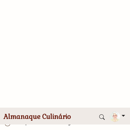
Conversor de medidas
20 fatias pão de forma de sua preferência
Folhas de alface higienizadas e secas Patê de ovo
8 ovos cozidos e bem amassados
2 colheres das de sopa de salsão bem picado
4 colheres das de sopa de cebola roxa bem
picadinha
½ xícara das de chá de cheiro-verde fresco
picadinho
1 colher das de sopa de mostarda
3 a 4 colheres das de sopa de leite
Sal e pimenta do reino a gosto