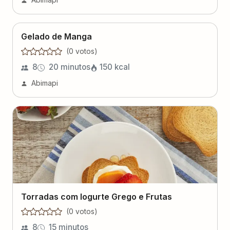
Gelado de Manga
(
0
voto
s
)
8
20 minutos
150
kcal
Abimapi
Torradas com Iogurte Grego e Frutas
(
0
voto
s
)
8
15 minutos