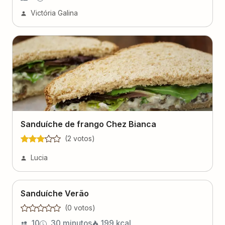
Victória Galina
Sanduíche de frango Chez Bianca
(
2
voto
s
)
Lucia
Sanduíche Verão
(
0
voto
s
)
10
30 minutos
199
kcal