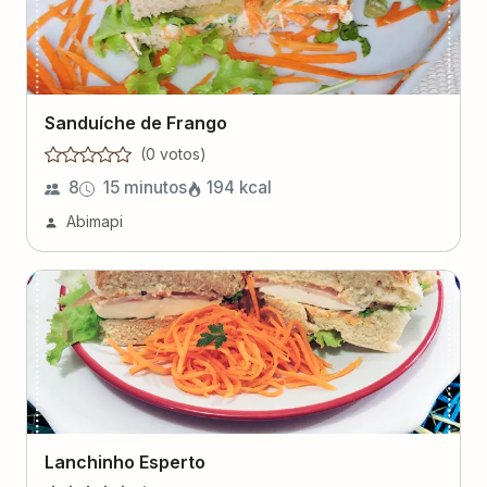
Sanduíche de Frango
(
0
voto
s
)
8
15 minutos
194
kcal
Abimapi
Lanchinho Esperto