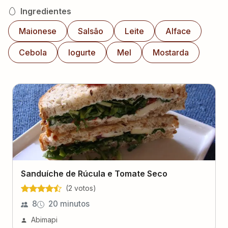
Ingredientes
Maionese
Salsão
Leite
Alface
Cebola
Iogurte
Mel
Mostarda
Sanduíche de Rúcula e Tomate Seco
(
2
voto
s
)
8
20 minutos
Abimapi