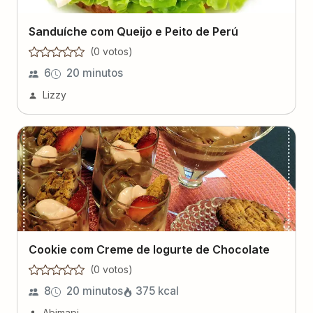
Sanduíche com Queijo e Peito de Perú
(
0
voto
s
)
6
20 minutos
Lizzy
Cookie com Creme de Iogurte de Chocolate
(
0
voto
s
)
8
20 minutos
375
kcal
Abimapi