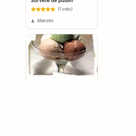
Sorvete de pudim
(
1
voto
)
Allanzito
Sorvete com gelatina
(
3
voto
s
)
Sandrinha