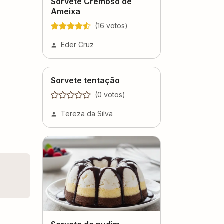
Sorvete Cremoso de
Ameixa
(
16
voto
s
)
Eder Cruz
Sorvete tentação
(
0
voto
s
)
Tereza da Silva