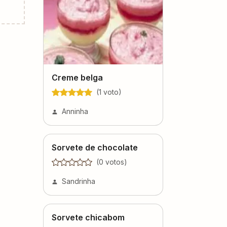
Creme belga
(
1
voto
)
Anninha
Sorvete de chocolate
(
0
voto
s
)
Sandrinha
Sorvete chicabom