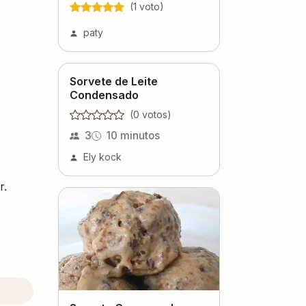
(
1
voto
)
paty
Sorvete de Leite
Condensado
(
0
voto
s
)
3
10 minutos
Ely kock
r.