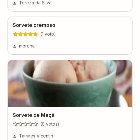
Sorvete cremoso
(
1
voto
)
morena
Sorvete de Maçã
(
0
voto
s
)
Tamires Vicentin