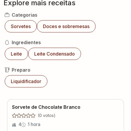
Categorias
Sorvetes
Doces e sobremesas
Ingredientes
Leite
Leite Condensado
Preparo
Liquidificador
Sorvete de Chocolate Branco
(
0
voto
s
)
4
1 hora
Tereza da Silva