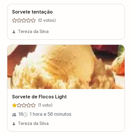
Sorvete tentação
(
0
voto
s
)
Tereza da Silva
Sorvete de Flocos Light
(
1
voto
)
16
1 hora e 56 minutos
Tereza da Silva