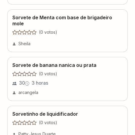
Sorvete de Menta com base de brigadeiro
mole
(
0
voto
s
)
Sheila
Sorvete de banana nanica ou prata
(
0
voto
s
)
30
3 horas
arcangela
Sorvetinho de liquidificador
(
0
voto
s
)
Patty Jesus Duarte