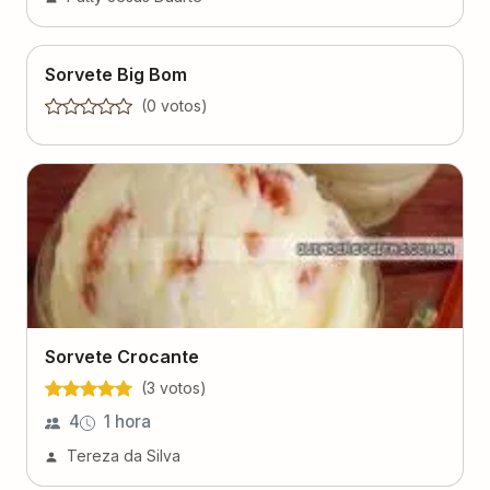
Sorvete Big Bom
(
0
voto
s
)
Sorvete Crocante
(
3
voto
s
)
4
1 hora
Tereza da Silva