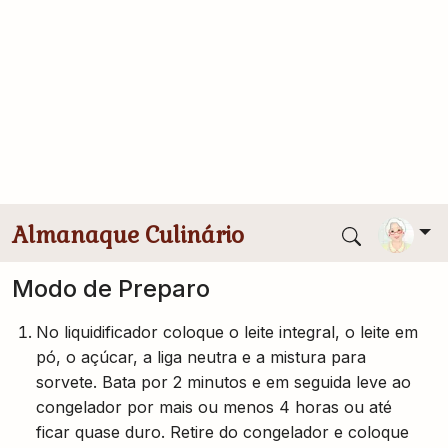
1 xícara de leite em pó
600 ml de leite integral
1 colher de sopa de pó para sorvete sabor leite
condensado
100 g de leite condensado
1 colher de chá de emulsificante
1 colher de sopa de liga neutra
Modo de Preparo
No liquidificador coloque o leite integral, o leite em
pó, o açúcar, a liga neutra e a mistura para
sorvete. Bata por 2 minutos e em seguida leve ao
congelador por mais ou menos 4 horas ou até
ficar quase duro. Retire do congelador e coloque
na bateira, acrescente o emulsificante e o leite