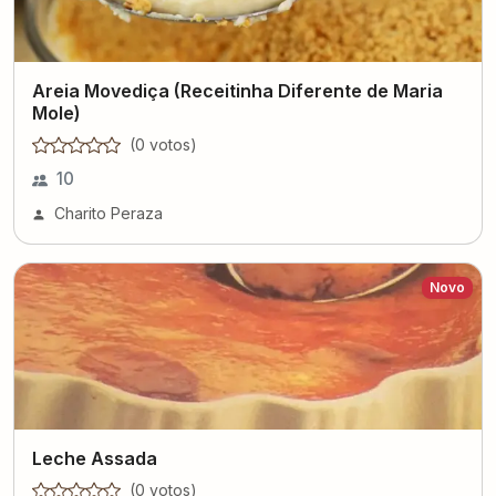
Areia Movediça (Receitinha Diferente de Maria
Mole)
(
0
voto
s
)
10
Charito Peraza
Novo
Leche Assada
(
0
voto
s
)