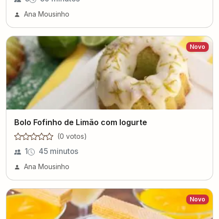
Ana Mousinho
Novo
Bolo Fofinho de Limão com Iogurte
(
0
voto
s
)
1
45 minutos
Ana Mousinho
Novo