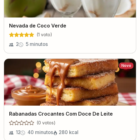
Nevada de Coco Verde
(
1
voto
)
2
5 minutos
Novo
Rabanadas Crocantes Com Doce De Leite
(
0
voto
s
)
12
40 minutos
280
kcal