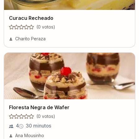
Curacu Recheado
(
0
voto
s
)
Charito Peraza
Floresta Negra de Wafer
(
0
voto
s
)
4
30 minutos
Ana Mousinho