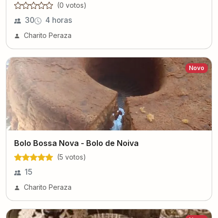
(
0
voto
s
)
30
4 horas
Charito Peraza
Novo
Bolo Bossa Nova - Bolo de Noiva
(
5
voto
s
)
15
Charito Peraza