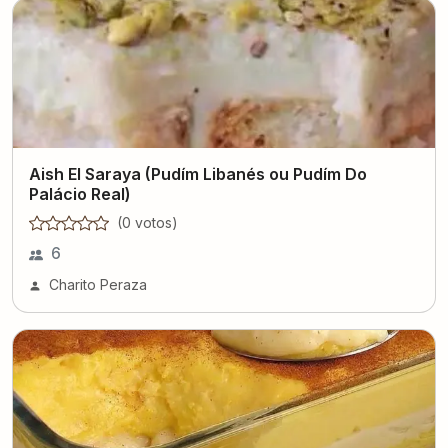
Aish El Saraya (Pudím Libanés ou Pudím Do
Palácio Real)
(
0
voto
s
)
6
Charito Peraza