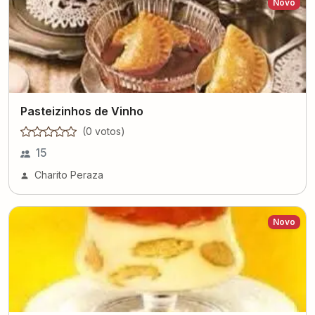
Novo
Pasteizinhos de Vinho
(
0
voto
s
)
15
Charito Peraza
Novo