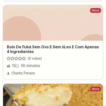
Novo
Bolo De Fubá Sem Ovo E Sem óLeo E Com Apenas
4 Ingredientes
(
0
voto
s
)
15
50 minutos
Charito Peraza
Novo