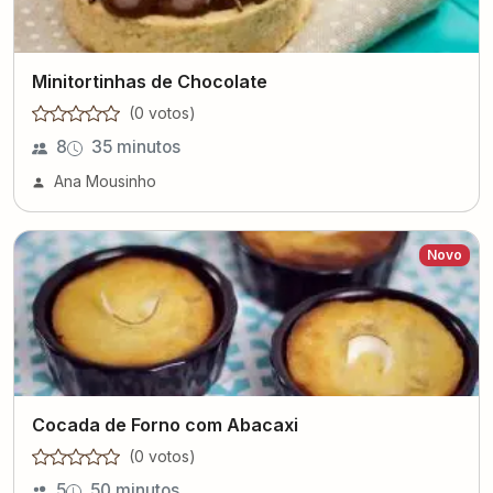
Minitortinhas de Chocolate
(
0
voto
s
)
8
35 minutos
Ana Mousinho
Novo
Cocada de Forno com Abacaxi
(
0
voto
s
)
5
50 minutos