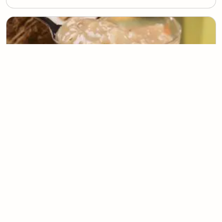
Cocada Mole
(
0
voto
s
)
1
30 minutos
Eulália Vieira