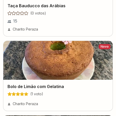
Taça Bauducco das Arábias
(
0
voto
s
)
15
Charito Peraza
Novo
Bolo de Limão com Gelatina
(
1
voto
)
Charito Peraza