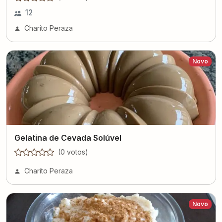
12
Charito Peraza
Novo
Gelatina de Cevada Solúvel
(
0
voto
s
)
Charito Peraza
Novo