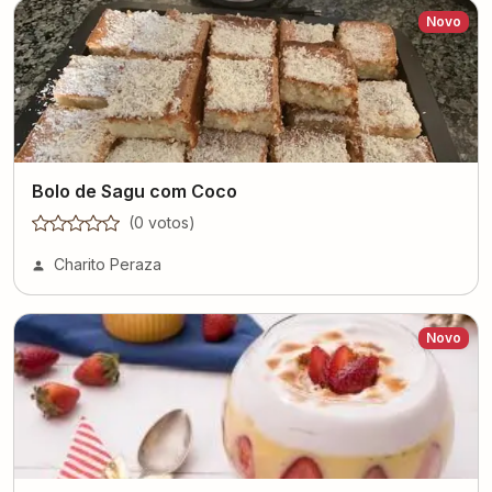
Novo
Bolo de Sagu com Coco
(
0
voto
s
)
Charito Peraza
Novo