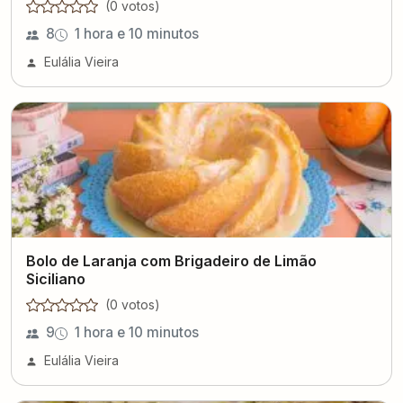
(
0
voto
s
)
8
1 hora e 10 minutos
Eulália Vieira
Bolo de Laranja com Brigadeiro de Limão
Siciliano
(
0
voto
s
)
9
1 hora e 10 minutos
Eulália Vieira