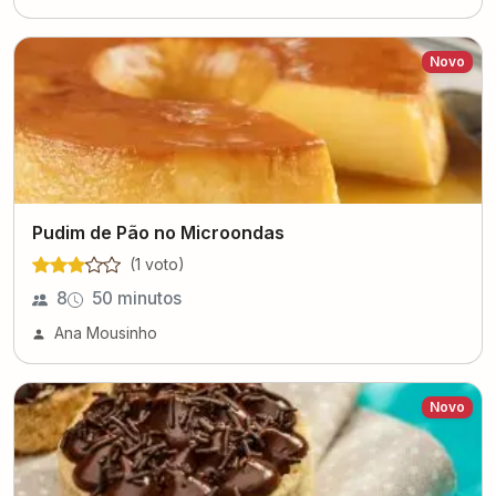
Novo
Pudim de Pão no Microondas
(
1
voto
)
8
50 minutos
Ana Mousinho
Novo