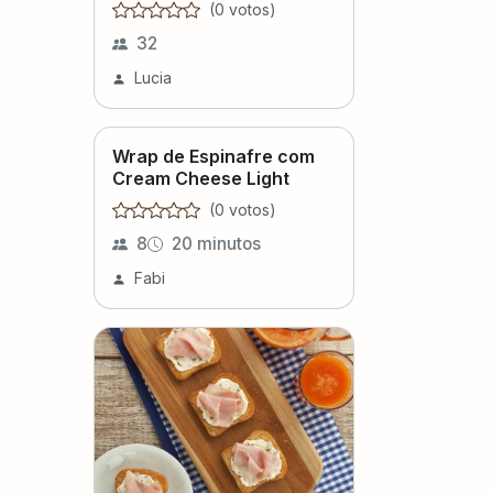
(
0
voto
s
)
32
Lucia
Wrap de Espinafre com
Cream Cheese Light
(
0
voto
s
)
8
20 minutos
Fabi