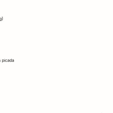
g)
a picada