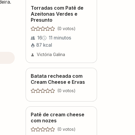
eira.
Torradas com Patê de
Azeitonas Verdes e
Presunto
(
0
voto
s
)
16
11 minutos
87
kcal
Victória Galina
Batata recheada com
Cream Cheese e Ervas
(
0
voto
s
)
Patê de cream cheese
com nozes
(
0
voto
s
)