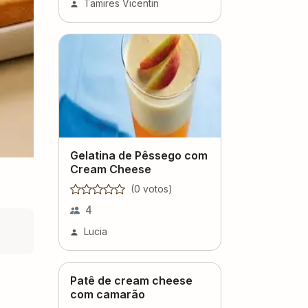
Tamires Vicentin
Gelatina de Pêssego com
Cream Cheese
(
0
voto
s
)
4
Lucia
Patê de cream cheese
com camarão