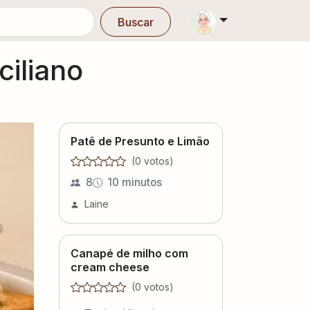
Buscar
ciliano
Patê de Presunto e Limão
(
0
voto
s
)
8
10 minutos
Laine
Canapé de milho com
cream cheese
(
0
voto
s
)