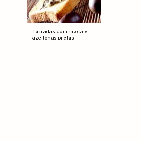
Torradas com ricota e
azeitonas pretas
(
0
voto
s
)
Lucia
Bolinhos de cream
cheese