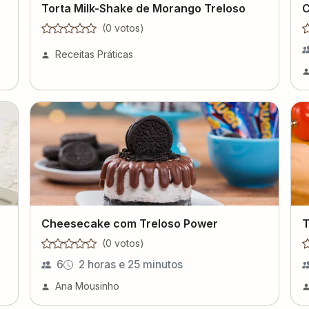
Torta Milk-Shake de Morango Treloso
C
(
0
voto
s
)
Receitas Práticas
Cheesecake com Treloso Power
T
(
0
voto
s
)
6
2 horas e 25 minutos
Ana Mousinho