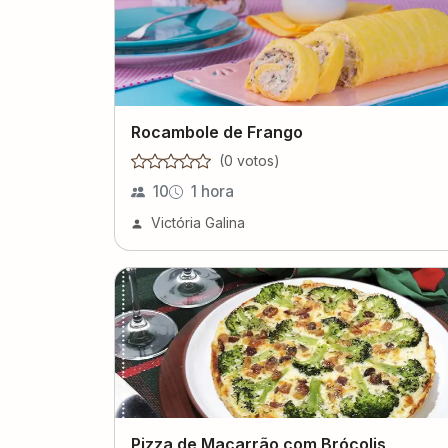
Rocambole de Frango
(
0
voto
s
)
10
1 hora
Victória Galina
Pizza de Macarrão com Brócolis