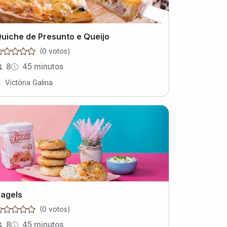
uiche de Presunto e Queijo
(
0
voto
s
)
8
45 minutos
Victória Galina
agels
(
0
voto
s
)
8
45 minutos