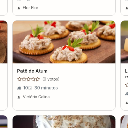
Flor Flor
Patê de Atum
L
e
(
0
voto
s
)
10
30 minutos
Victória Galina