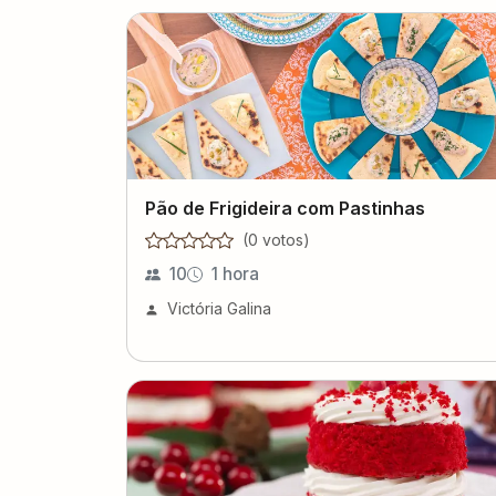
Pão de Frigideira com Pastinhas
(
0
voto
s
)
10
1 hora
Victória Galina