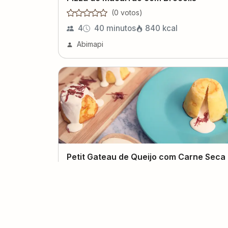
(
0
voto
s
)
4
40 minutos
840
kcal
Abimapi
Petit Gateau de Queijo com Carne Seca
(
0
voto
s
)