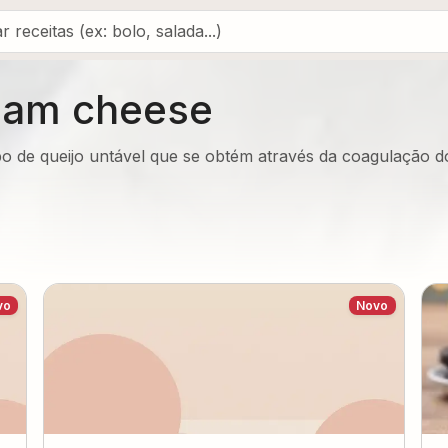
eam cheese
o de queijo untável que se obtém através da coagulação 
vo
Novo