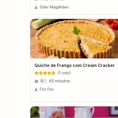
Elder Magalhães
Quiche de Frango com Cream Cracker
(
1
voto
)
8
45 minutos
Flor Flor