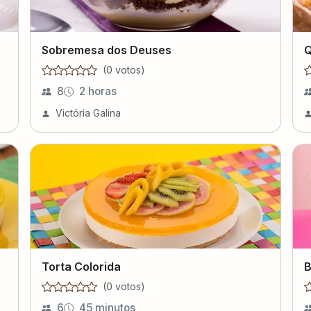
Sobremesa dos Deuses
Q
(
0
voto
s
)
8
2 horas
Victória Galina
Torta Colorida
B
(
0
voto
s
)
6
45 minutos