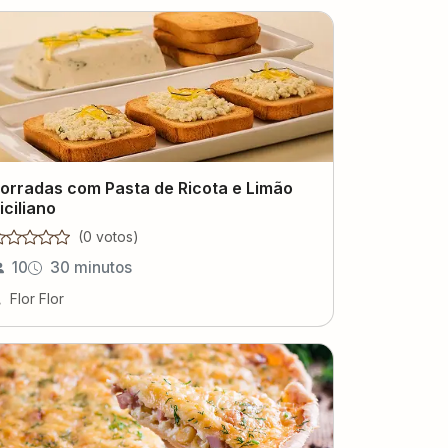
orradas com Pasta de Ricota e Limão
iciliano
(
0
voto
s
)
10
30 minutos
Flor Flor