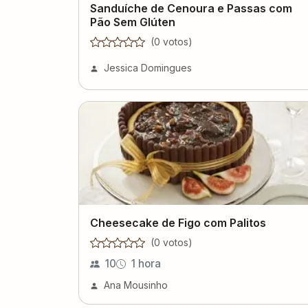
Sanduíche de Cenoura e Passas com
Pão Sem Glúten
(
0
voto
s
)
Jessica Domingues
Cheesecake de Figo com Palitos
(
0
voto
s
)
10
1 hora
Ana Mousinho