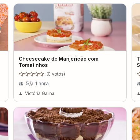
Cheesecake de Manjericão com
T
Tomatinhos
S
(
0
voto
s
)
5
1 hora
Victória Galina