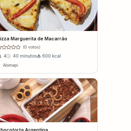
izza Marguerita de Macarrão
(
0
voto
s
)
4
40 minutos
600
kcal
Abimapi
hocotorta Argentina