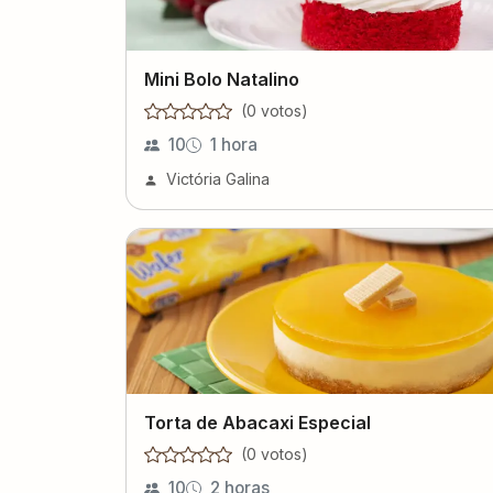
Mini Bolo Natalino
(
0
voto
s
)
10
1 hora
Victória Galina
Torta de Abacaxi Especial
(
0
voto
s
)
10
2 horas