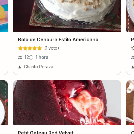
Bolo de Cenoura Estilo Americano
P
(
1
voto
)
12
1 hora
Charito Peraza
Petit Gateau Red Velvet
C