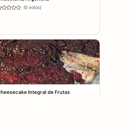
(
0
voto
s
)
heesecake Integral de Frutas
ermelhas
(
0
voto
s
)
Girlane Lima