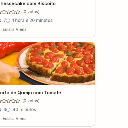
hessecake com Biscoito
(
0
voto
s
)
7
1 hora e 20 minutos
Eulália Vieira
orta de Queijo com Tomate
(
0
voto
s
)
4
40 minutos
Eulália Vieira