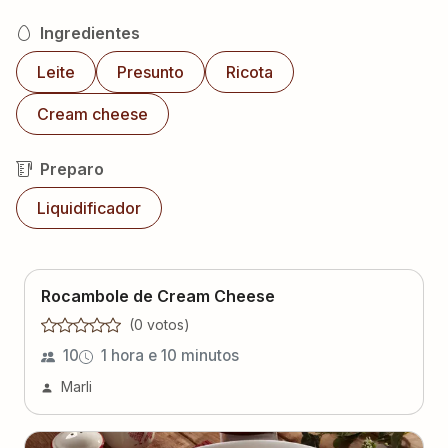
Ingredientes
Leite
Presunto
Ricota
Cream cheese
Preparo
Liquidificador
Rocambole de Cream Cheese
(
0
voto
s
)
10
1 hora e 10 minutos
Marli