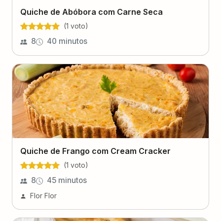
Quiche de Abóbora com Carne Seca
(
1
voto
)
8
40 minutos
Quiche de Frango com Cream Cracker
(
1
voto
)
8
45 minutos
Flor Flor