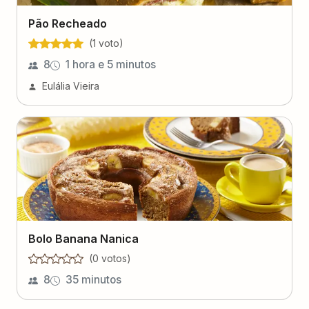
Pão Recheado
(
1
voto
)
8
1 hora e 5 minutos
Eulália Vieira
Bolo Banana Nanica
(
0
voto
s
)
8
35 minutos