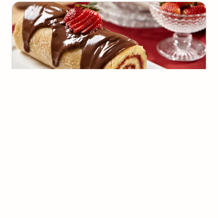
Rocambole de Morango
(
1
voto
)
10
30 minutos
300
kcal