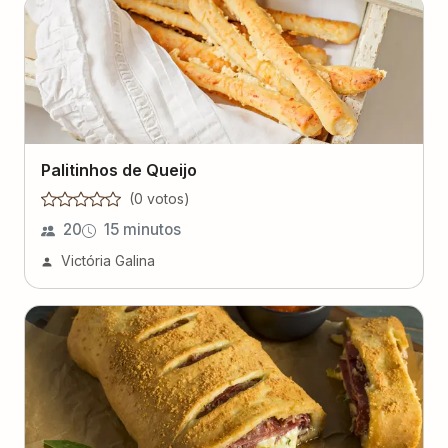
Palitinhos de Queijo
(
0
voto
s
)
20
15 minutos
Victória Galina