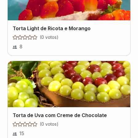
Torta Light de Ricota e Morango
(
0
voto
s
)
8
Torta de Uva com Creme de Chocolate
(
0
voto
s
)
15