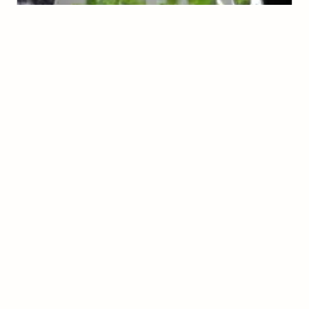
Bala Diet de Gelatina
(
4
voto
s
)
Tereza da Silva
Torta de Morango Light-Diet