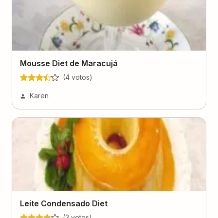
Mousse Diet de Maracujá
(
4
voto
s
)
Karen
Leite Condensado Diet
(
3
voto
s
)