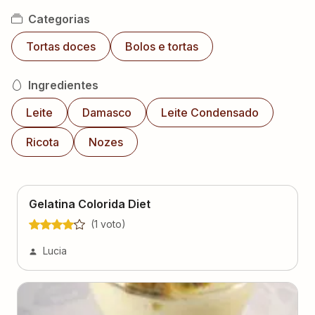
Categorias
Tortas doces
Bolos e tortas
Ingredientes
Leite
Damasco
Leite Condensado
Ricota
Nozes
Gelatina Colorida Diet
(
1
voto
)
Lucia