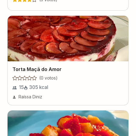
Torta Maçã do Amor
(
0
voto
s
)
15
305
kcal
Raíssa Diniz