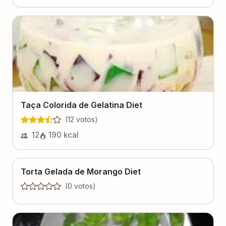
Taça Colorida de Gelatina Diet
(
12
voto
s
)
12
190
kcal
Torta Gelada de Morango Diet
(
0
voto
s
)