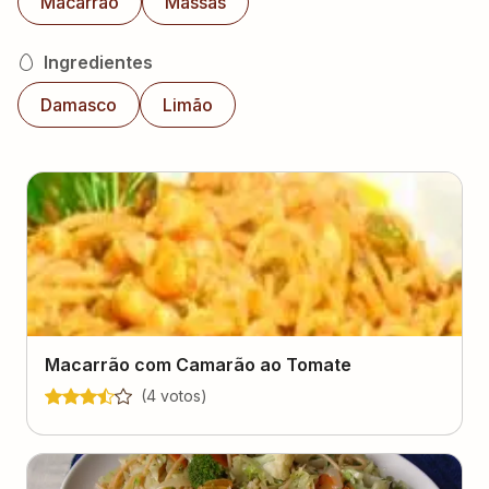
Macarrão
Massas
Ingredientes
Damasco
Limão
Macarrão com Camarão ao Tomate
(
4
voto
s
)