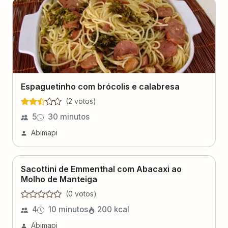
Espaguetinho com brócolis e calabresa
(
2
voto
s
)
5
30 minutos
Abimapi
Sacottini de Emmenthal com Abacaxi ao
Molho de Manteiga
(
0
voto
s
)
4
10 minutos
200
kcal
Abimapi