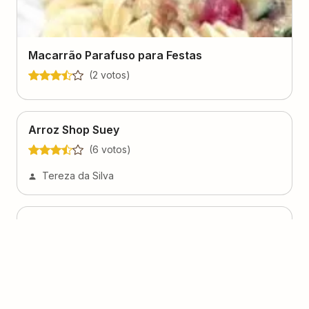
Macarrão Parafuso para Festas
(
2
voto
s
)
Arroz Shop Suey
(
6
voto
s
)
Tereza da Silva
Farfale ao Molho do Chef
(
0
voto
s
)
Macarrão de Sobrinhas