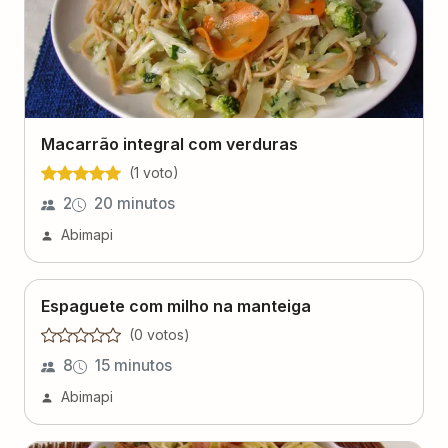
Macarrão integral com verduras
(
1
voto
)
2
20 minutos
Abimapi
Espaguete com milho na manteiga
(
0
voto
s
)
8
15 minutos
Abimapi