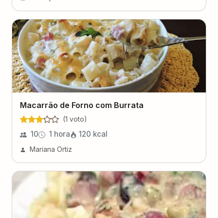
Macarrão de Forno com Burrata
(
1
voto
)
10
1 hora
120
kcal
Mariana Ortiz