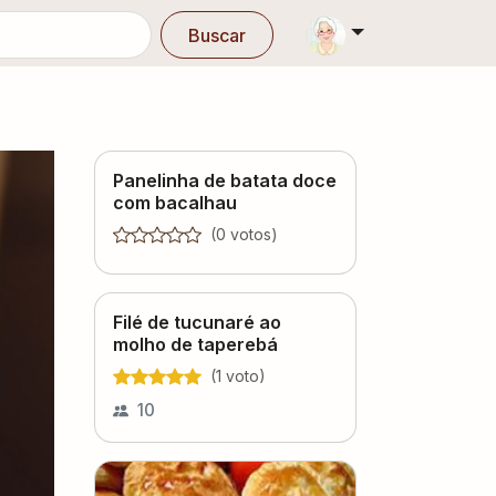
Buscar
Panelinha de batata doce
com bacalhau
(
0
voto
s
)
Filé de tucunaré ao
molho de taperebá
(
1
voto
)
10