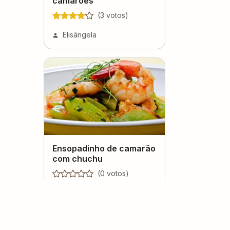
camarões
(
3
voto
s
)
Elisângela
Ensopadinho de camarão
com chuchu
(
0
voto
s
)
Elisângela