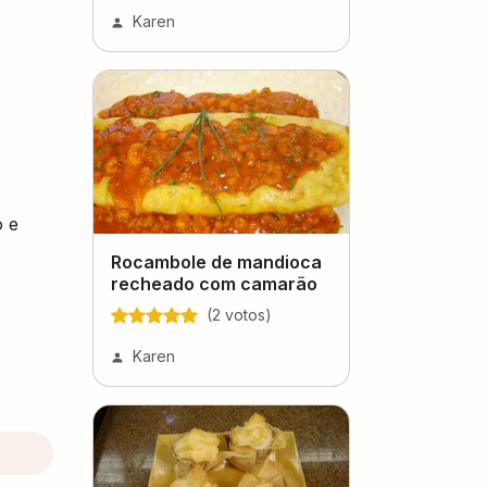
Karen
o e
Rocambole de mandioca
recheado com camarão
(
2
voto
s
)
Karen