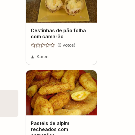
Cestinhas de pão folha
com camarão
(
0
voto
s
)
Karen
Pastéis de aipim
recheados com