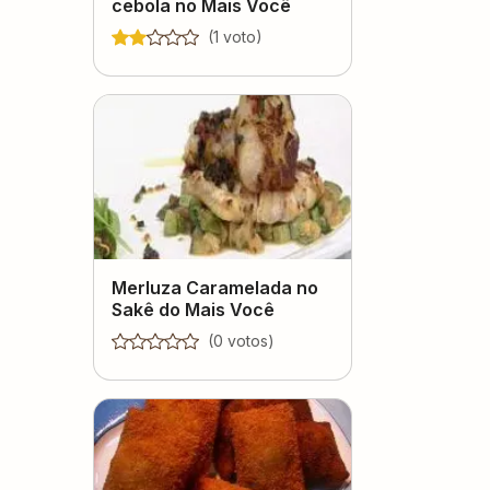
cebola no Mais Você
(
1
voto
)
Merluza Caramelada no
Sakê do Mais Você
(
0
voto
s
)