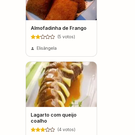
Almofadinha de Frango
(
5
voto
s
)
Elisângela
Lagarto com queijo
coalho
(
4
voto
s
)