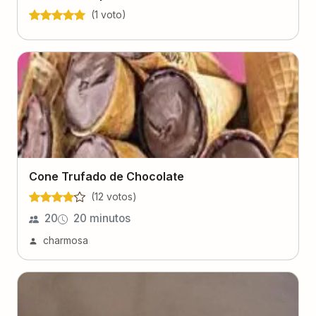
(
1
voto
)
Cone Trufado de Chocolate
(
12
voto
s
)
20
20 minutos
charmosa