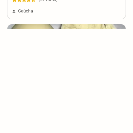
Gaúcha
Ovo de Páscoa branco com café
(
1
voto
)
1
50 minutos
Uther