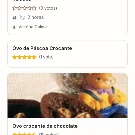
(
0
voto
s
)
1
2 horas
Victória Galina
Ovo de Páscoa Crocante
(
1
voto
)
Ovo crocante de chocolate
(
10
voto
s
)