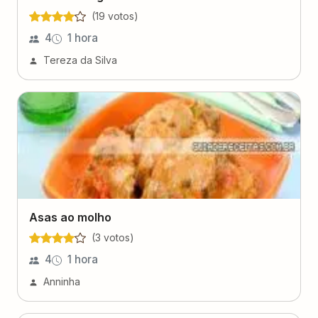
(
19
voto
s
)
4
1 hora
Tereza da Silva
Asas ao molho
(
3
voto
s
)
4
1 hora
Anninha