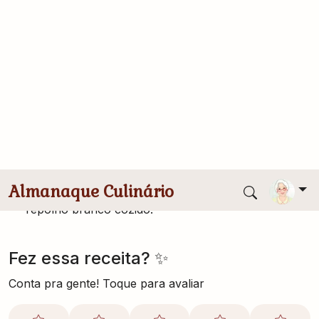
Esquente muito bem o óleo em uma frigideira em
fogo bem alto.
Coloque o gengibre e as asas, frite por 10 minutos
em fogo bem alto mexendo sempre para não
queimar.
As asas devem ficar douradas.
Escorra 2/3 do óleo e junte os outros ingredientes.
Misture bem e abaixe o fogo.
Cozinhe por 20 minutos e sirva com arroz ou
repolho branco cozido.
Fez essa receita? ✨
Conta pra gente! Toque para avaliar