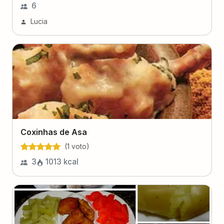
6
Lucia
Coxinhas de Asa
(
1
voto
)
3
1013
kcal