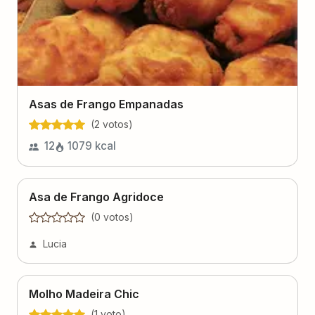
Asas de Frango Empanadas
(
2
voto
s
)
12
1079
kcal
Asa de Frango Agridoce
(
0
voto
s
)
Lucia
Molho Madeira Chic
(
1
voto
)