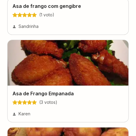
Asa de frango com gengibre
(
1
voto
)
Sandrinha
Asa de Frango Empanada
(
3
voto
s
)
Karen