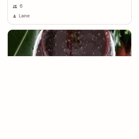
6
Laine
Cheesecake de Açaí
(
1
voto
)
Juju