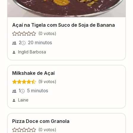
Açaí na Tigela com Suco de Soja de Banana
(
0
voto
s
)
2
20 minutos
Inglid Barbosa
Milkshake de Açaí
(
9
voto
s
)
1
5 minutos
Laine
Pizza Doce com Granola
(
0
voto
s
)