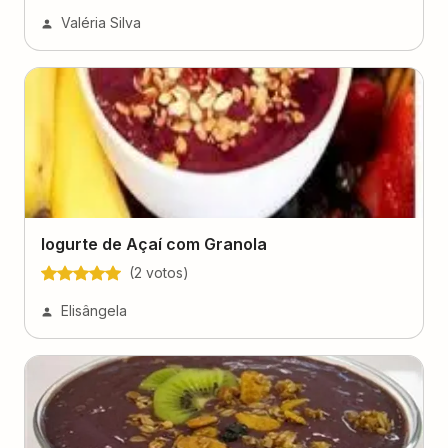
Valéria Silva
Iogurte de Açaí com Granola
(
2
voto
s
)
Elisângela