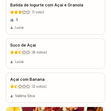
Batida de Iogurte com Açaí e Granola
(
1
voto
)
4
Lucia
Suco de Açaí
(
8
voto
s
)
Lucia
Açaí com Banana
(
2
voto
s
)
Valéria Silva