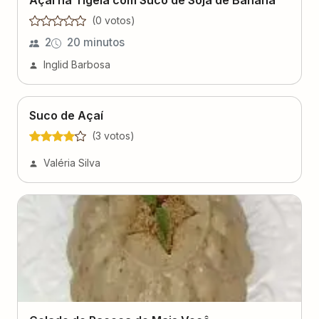
Açaí na Tigela com Suco de Soja de Banana
(
0
voto
s
)
2
20 minutos
Inglid Barbosa
Suco de Açaí
(
3
voto
s
)
Valéria Silva