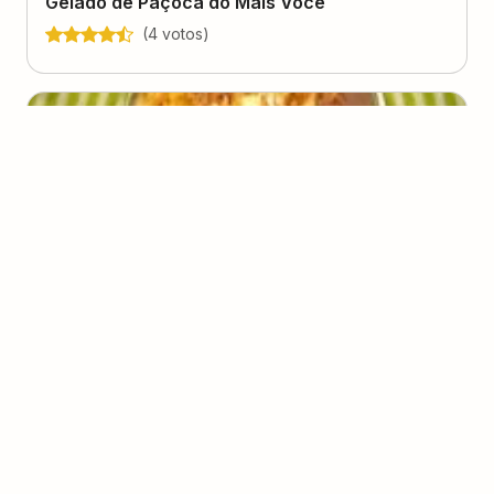
Gelado de Paçoca do Mais Você
(
4
voto
s
)
Taça de Açaí com Sorvete de Creme
(
1
voto
)
2
25 minutos
Braga