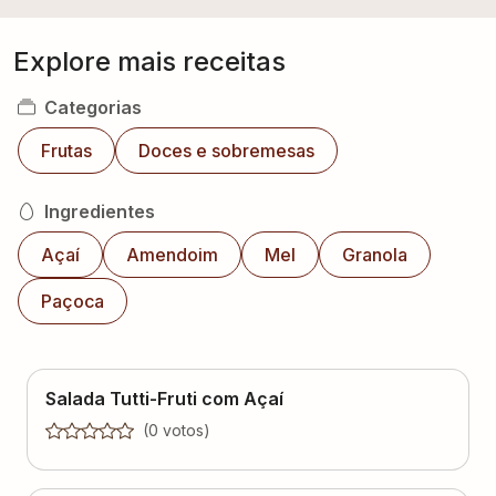
Explore mais receitas
Categorias
Frutas
Doces e sobremesas
Ingredientes
Açaí
Amendoim
Mel
Granola
Paçoca
Salada Tutti-Fruti com Açaí
(
0
voto
s
)