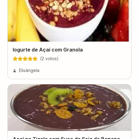
Iogurte de Açaí com Granola
(
2
voto
s
)
Elisângela