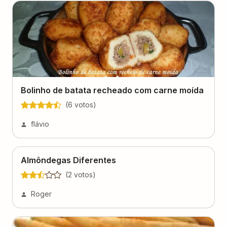
Bolinho de batata recheado com carne moída
(
6
voto
s
)
flávio
Almôndegas Diferentes
(
2
voto
s
)
Roger