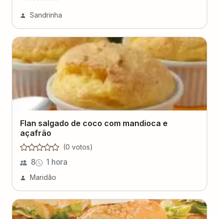
Sandrinha
Flan salgado de coco com mandioca e
açafrão
(
0
voto
s
)
8
1 hora
Maridão