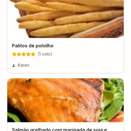
Palitos de polvilho
(
1
voto
)
Karen
Salmão grelhado com marinada de soja e