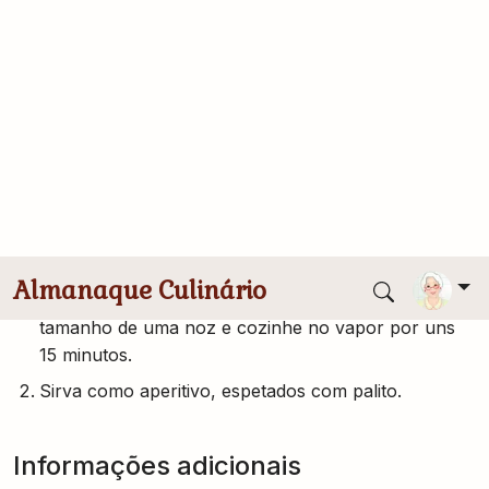
250g de carne moída magra
2 colheres (chá) rasas de farinha de trigo
1 colher (sobremesa) de cheiro verde picado
1 colher de chá de gengibre ralado
2 colheres de chá de molho de soja
Modo de Preparo
Misture todos os ingredientes, forme bolinhos do
tamanho de uma noz e cozinhe no vapor por uns
15 minutos.
Sirva como aperitivo, espetados com palito.
Informações adicionais