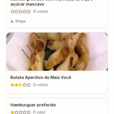
açúcar mascavo
(
0
voto
s
)
Braga
Batata Aperitivo do Mais Você
(
2
voto
s
)
Hamburguer preferido
(
1
voto
)