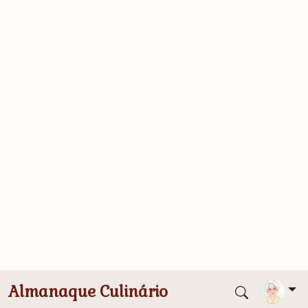
Conversor de medidas
Massa
6 ovos
2 xícaras (chá) de açúcar
1/2 xícara (chá) de óleo
1 xícara (chá) de água
3 xícaras (chá) de farinha de trigo
1 colher (sopa) de fermento em pó
1 xícara (chá) de achocolatado em pó
Recheio
400g de chocolate ao leite
2 caixas de creme de leite