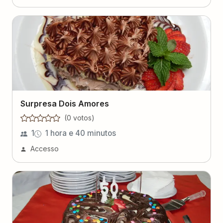
Surpresa Dois Amores
(
0
voto
s
)
1
1 hora e 40 minutos
Accesso