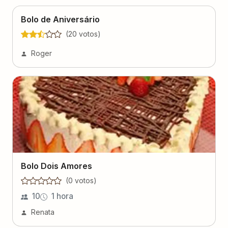
Bolo de Aniversário
(
20
voto
s
)
Roger
Bolo Dois Amores
(
0
voto
s
)
10
1 hora
Renata