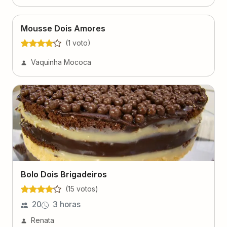
Mousse Dois Amores
(
1
voto
)
Vaquinha Mococa
Bolo Dois Brigadeiros
(
15
voto
s
)
20
3 horas
Renata