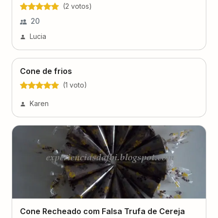
(
2
voto
s
)
20
Lucia
Cone de frios
(
1
voto
)
Karen
Cone Recheado com Falsa Trufa de Cereja