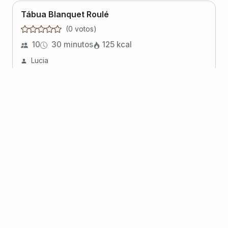
Tábua Blanquet Roulé
(
0
voto
s
)
10
30 minutos
125
kcal
Lucia
Bolo de Nozes com Quindim
(
2
voto
s
)
Maridão