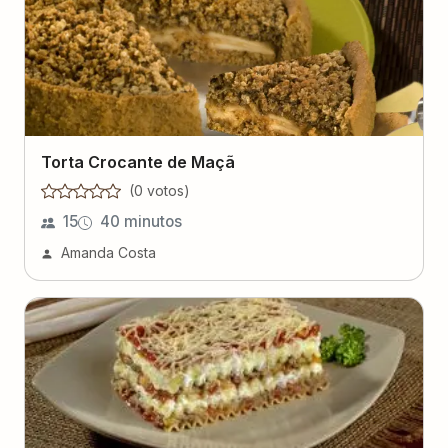
Torta Crocante de Maçã
(
0
voto
s
)
15
40 minutos
Amanda Costa