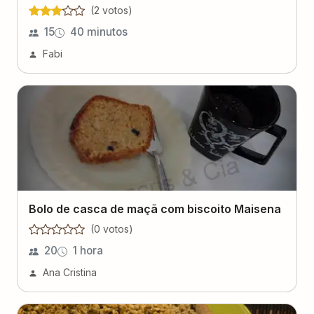
(
2
voto
s
)
15
40 minutos
Fabi
Bolo de casca de maçã com biscoito Maisena
(
0
voto
s
)
20
1 hora
Ana Cristina