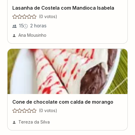
Lasanha de Costela com Mandioca Isabela
(
0
voto
s
)
15
2 horas
Ana Mousinho
Cone de chocolate com calda de morango
(
0
voto
s
)
Tereza da Silva