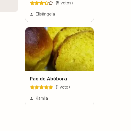
(
5
voto
s
)
Elisângela
Pão de Abóbora
(
1
voto
)
Kamila