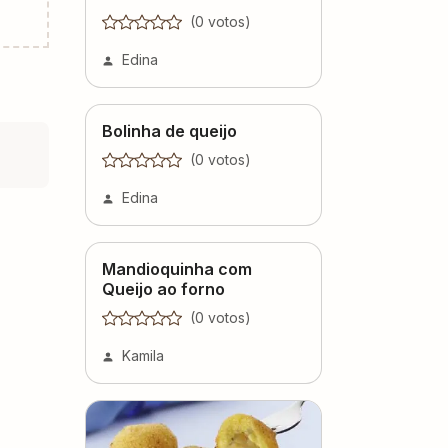
(
0
voto
s
)
Edina
Bolinha de queijo
(
0
voto
s
)
Edina
Mandioquinha com
Queijo ao forno
(
0
voto
s
)
Kamila