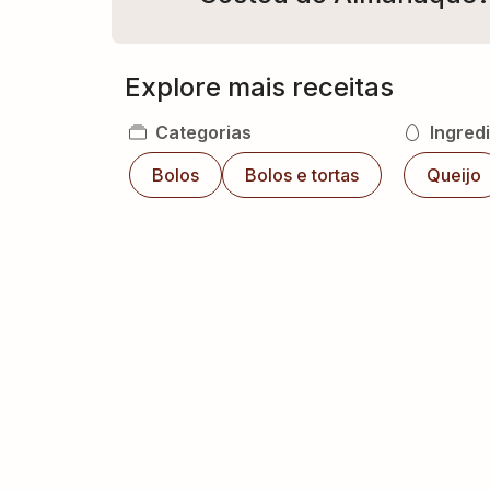
Explore mais receitas
Categorias
Ingred
Bolos
Bolos e tortas
Queijo