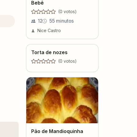
Bebê
(
0
voto
s
)
12
55 minutos
Nice Castro
Torta de nozes
(
0
voto
s
)
Pão de Mandioquinha