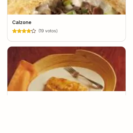
Calzone
(
19
voto
s
)
Empanadas de Peixe e Camarão
(
0
voto
s
)
Nora