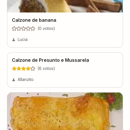
Calzone de banana
(
0
voto
s
)
Lucia
Calzone de Presunto e Mussarela
(
6
voto
s
)
Allanzito