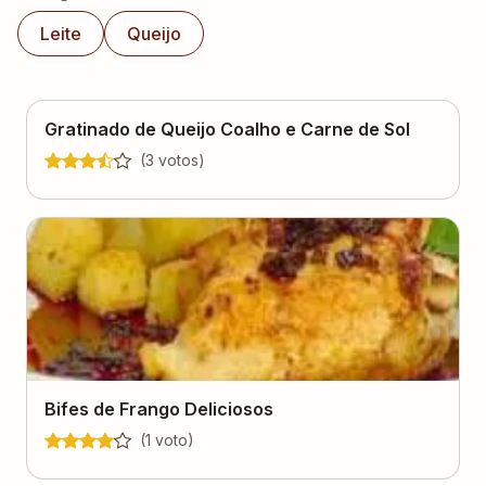
Leite
Queijo
Gratinado de Queijo Coalho e Carne de Sol
(
3
voto
s
)
Bifes de Frango Deliciosos
(
1
voto
)