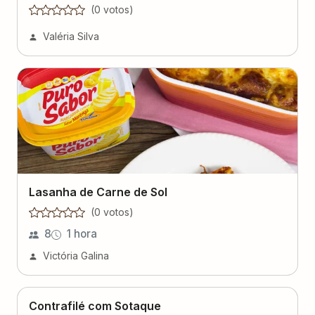
(
0
voto
s
)
Valéria Silva
Lasanha de Carne de Sol
(
0
voto
s
)
8
1 hora
Victória Galina
Contrafilé com Sotaque