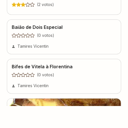
(
2
voto
s
)
Baião de Dois Especial
(
0
voto
s
)
Tamires Vicentin
Bifes de Vitela à Florentina
(
0
voto
s
)
Tamires Vicentin