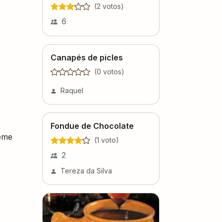
(
2
voto
s
)
6
Canapés de picles
(
0
voto
s
)
Raquel
Fondue de Chocolate
reme
(
1
voto
)
2
Tereza da Silva