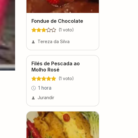
Fondue de Chocolate
(
1
voto
)
Tereza da Silva
Filés de Pescada ao
Molho Rosé
(
1
voto
)
1 hora
Jurandir