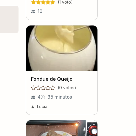
(
1
voto
)
10
Fondue de Queijo
(
0
voto
s
)
4
35 minutos
Lucia