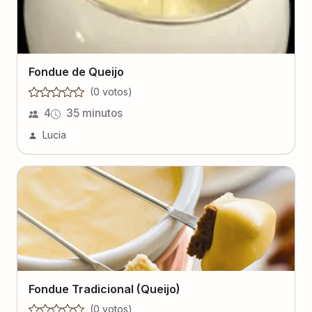
Fondue de Queijo
(
0
voto
s
)
4
35 minutos
Lucia
Fondue Tradicional (Queijo)
(
0
voto
s
)