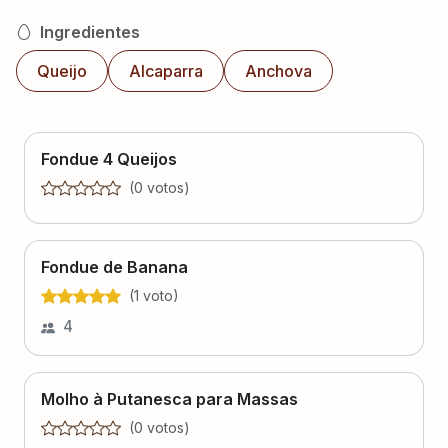
Ingredientes
Queijo
Alcaparra
Anchova
Fondue 4 Queijos
(
0
voto
s
)
Fondue de Banana
(
1
voto
)
4
Molho à Putanesca para Massas
(
0
voto
s
)