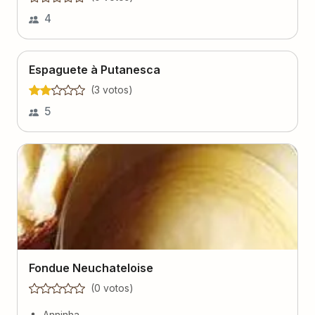
4
Espaguete à Putanesca
(
3
voto
s
)
5
Fondue Neuchateloise
(
0
voto
s
)
Anninha