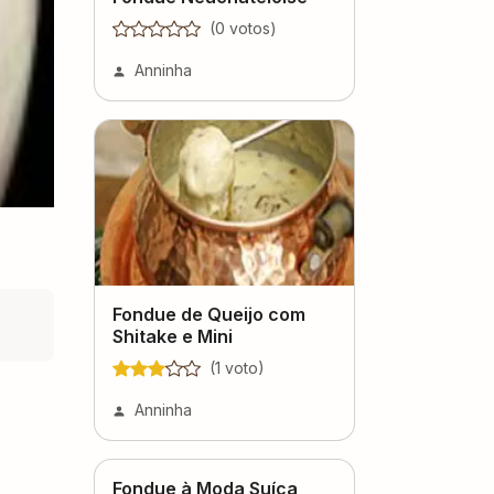
(
0
voto
s
)
Anninha
Fondue de Queijo com
Shitake e Mini
(
1
voto
)
Anninha
Fondue à Moda Suíça