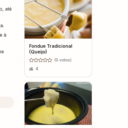
o, até
a.
e à
Fondue Tradicional
ha
(Queijo)
(
0
voto
s
)
4