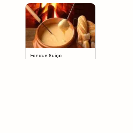
Fondue Suíço
(
0
voto
s
)
Tamires Vicentin