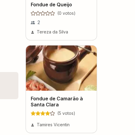
Fondue de Queijo
(
0
voto
s
)
2
Tereza da Silva
Fondue de Camarão à
Santa Clara
(
5
voto
s
)
Tamires Vicentin