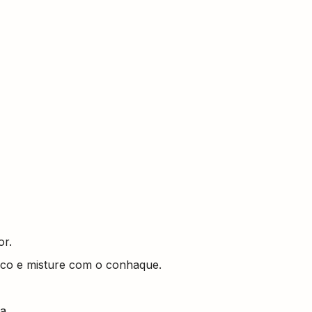
or.
nco e misture com o conhaque.
a.