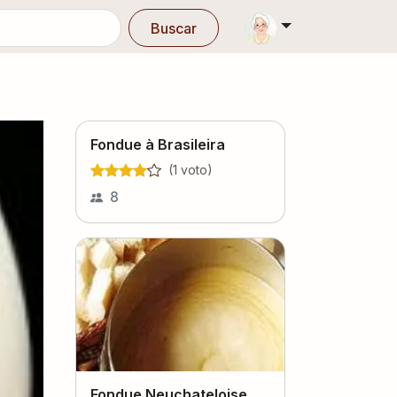
Buscar
Fondue à Brasileira
(
1
voto
)
8
Fondue Neuchateloise