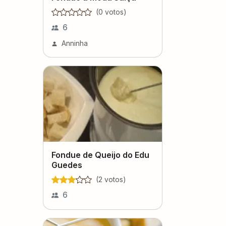
(
0
voto
s
)
6
Anninha
Fondue de Queijo do Edu
Guedes
(
2
voto
s
)
6