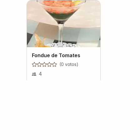
Fondue de Tomates
(
0
voto
s
)
4
Braga