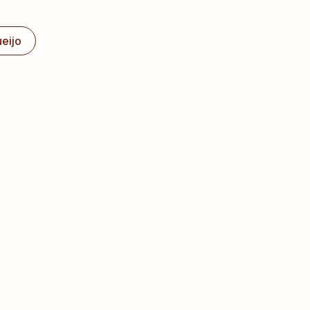
s
eijo