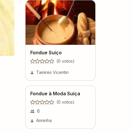
Fondue Suíço
(
0
voto
s
)
Tamires Vicentin
Fondue à Moda Suíça
(
0
voto
s
)
6
Anninha