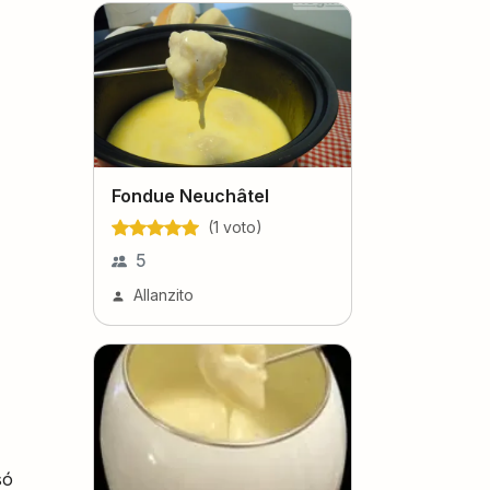
Fondue Neuchâtel
(
1
voto
)
5
Allanzito
só