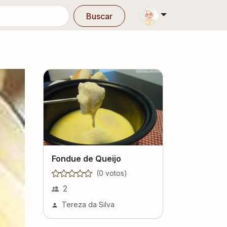
Buscar
Fondue de Queijo
(
0
voto
s
)
2
Tereza da Silva