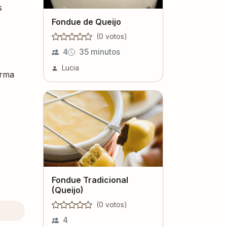
s
Fondue de Queijo
(
0
voto
s
)
4
35 minutos
Lucia
orma
Fondue Tradicional
(Queijo)
(
0
voto
s
)
4