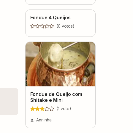
Fondue 4 Queijos
(
0
voto
s
)
Fondue de Queijo com
Shitake e Mini
(
1
voto
)
Anninha