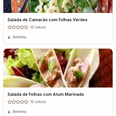
Salada de Camarão com Folhas Verdes
(
0
voto
s
)
Anninha
Salada de Folhas com Atum Marinado
(
0
voto
s
)
Anninha