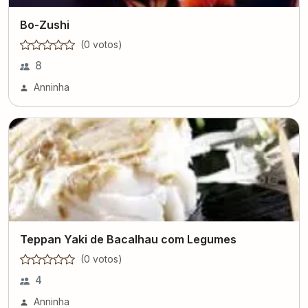
Bo-Zushi
(
0
voto
s
)
8
Anninha
Teppan Yaki de Bacalhau com Legumes
(
0
voto
s
)
4
Anninha