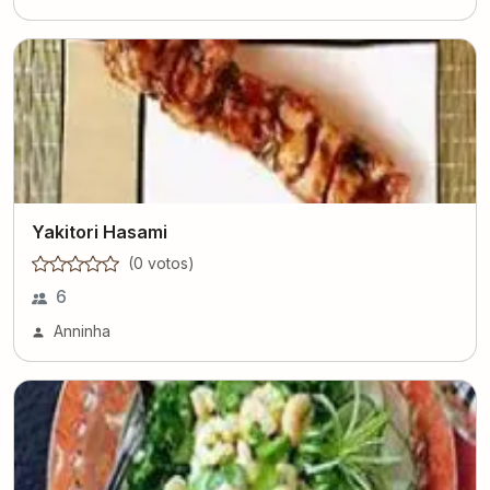
Yakitori Hasami
(
0
voto
s
)
6
Anninha