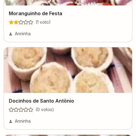
Moranguinho de Festa
(
1
voto
)
Anninha
Docinhos de Santo Antônio
(
0
voto
s
)
Anninha