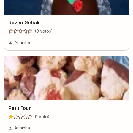
Rozen Gebak
(
0
voto
s
)
Anninha
Petit Four
(
1
voto
)
Anninha