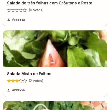
Salada de três folhas com Crôutons e Pesto
(
0
voto
s
)
Anninha
Salada Mista de Folhas
(
2
voto
s
)
Anninha