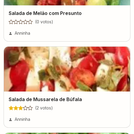
Salada de Melão com Presunto
(
0
voto
s
)
Anninha
Salada de Mussarela de Búfala
(
2
voto
s
)
Anninha