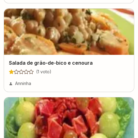
Salada de grão-de-bico e cenoura
(
1
voto
)
Anninha