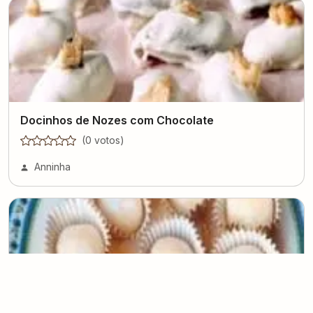
Docinhos de Nozes com Chocolate
(
0
voto
s
)
Anninha