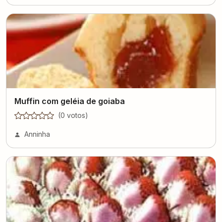
Muffin com geléia de goiaba
(
0
voto
s
)
Anninha