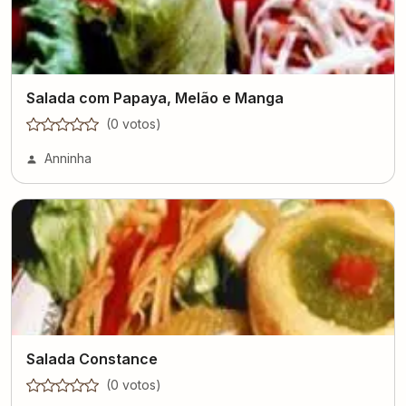
Salada com Papaya, Melão e Manga
(
0
voto
s
)
Anninha
Salada Constance
(
0
voto
s
)