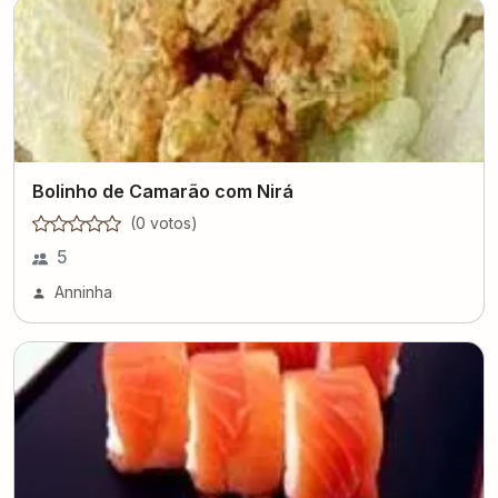
Bolinho de Camarão com Nirá
(
0
voto
s
)
5
Anninha