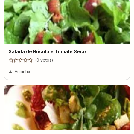
Salada de Rúcula e Tomate Seco
(
0
voto
s
)
Anninha