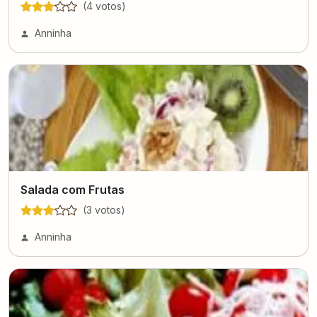
(
4
voto
s
)
Anninha
Salada com Frutas
(
3
voto
s
)
Anninha