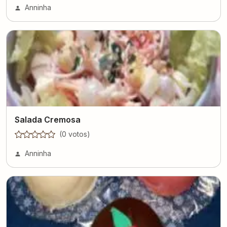
Anninha
Salada Cremosa
(
0
voto
s
)
Anninha