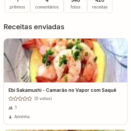
1
4
346
420
prêmios
comentários
fotos
receitas
Receitas enviadas
Ebi Sakamushi - Camarão no Vapor com Saquê
(
0
voto
s
)
1
Anninha