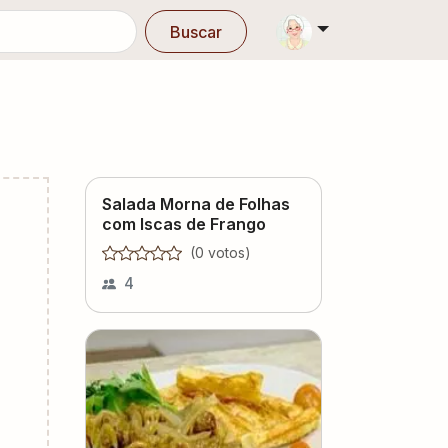
Buscar
Salada Morna de Folhas
com Iscas de Frango
(
0
voto
s
)
4