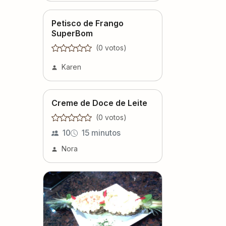
Petisco de Frango
SuperBom
(
0
voto
s
)
Karen
Creme de Doce de Leite
(
0
voto
s
)
10
15 minutos
Nora