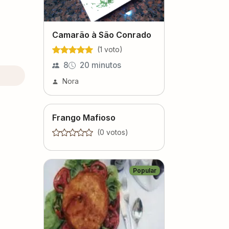
Camarão à São Conrado
(
1
voto
)
8
20 minutos
Nora
Frango Mafioso
(
0
voto
s
)
Popular