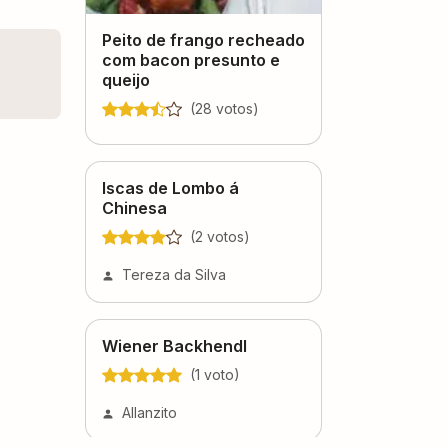
Peito de frango recheado
com bacon presunto e
queijo
(
28
voto
s
)
Iscas de Lombo á
Chinesa
(
2
voto
s
)
Tereza da Silva
Wiener Backhendl
(
1
voto
)
Allanzito