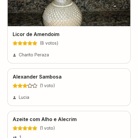
Licor de Amendoim
(
8
voto
s
)
Charito Peraza
Alexander Sambosa
(
1
voto
)
Lucia
Azeite com Alho e Alecrim
(
1
voto
)
1