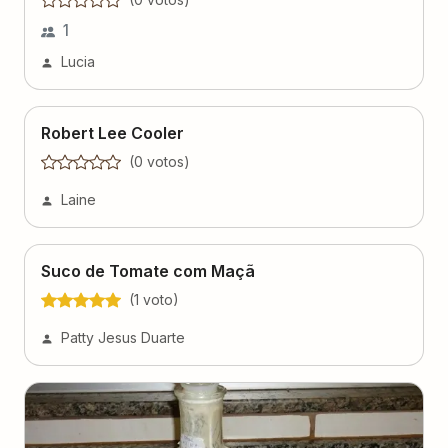
1
Lucia
Robert Lee Cooler
(
0
voto
s
)
Laine
Suco de Tomate com Maçã
(
1
voto
)
Patty Jesus Duarte