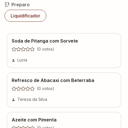
Liquidificador
Soda de Pitanga com Sorvete
(
0
voto
s
)
Lucia
Refresco de Abacaxi com Beterraba
(
0
voto
s
)
Tereza da Silva
Azeite com Pimenta
(
0
voto
s
)