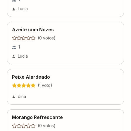
Lucia
Azeite com Nozes
(
0
voto
s
)
1
Lucia
Peixe Alardeado
(
1
voto
)
dina
Morango Refrescante
(
0
voto
s
)
Graciele