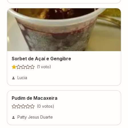
Sorbet de Açaí e Gengibre
(
1
voto
)
Lucia
Pudim de Macaxeira
(
0
voto
s
)
Patty Jesus Duarte