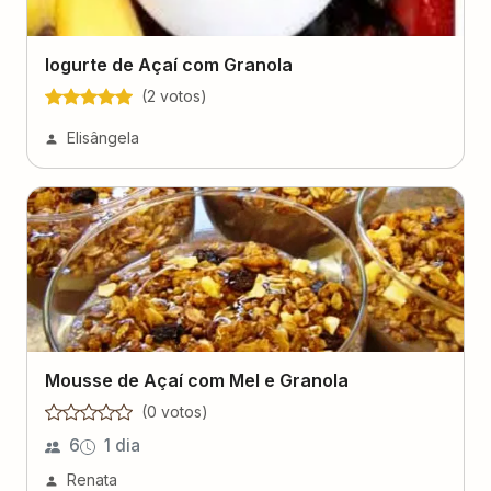
Iogurte de Açaí com Granola
(
2
voto
s
)
Elisângela
Mousse de Açaí com Mel e Granola
(
0
voto
s
)
6
1 dia
Renata