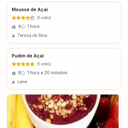
Mousse de Açaí
(
1
voto
)
4
1 hora
Tereza da Silva
Pudim de Açaí
(
1
voto
)
8
1 hora e 20 minutos
Laine