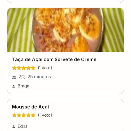
Taça de Açaí com Sorvete de Creme
(
1
voto
)
2
25 minutos
Braga
Mousse de Açaí
(
1
voto
)
Edna