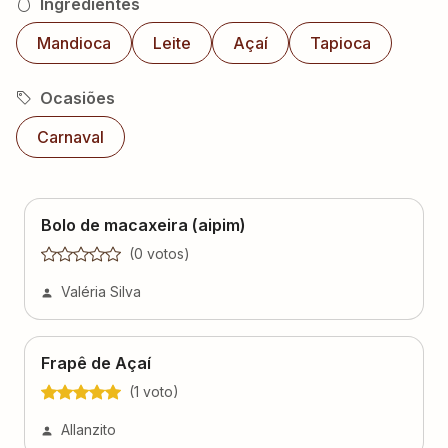
Ingredientes
Mandioca
Leite
Açaí
Tapioca
Ocasiões
Carnaval
Bolo de macaxeira (aipim)
(
0
voto
s
)
Valéria Silva
Frapê de Açaí
(
1
voto
)
Allanzito