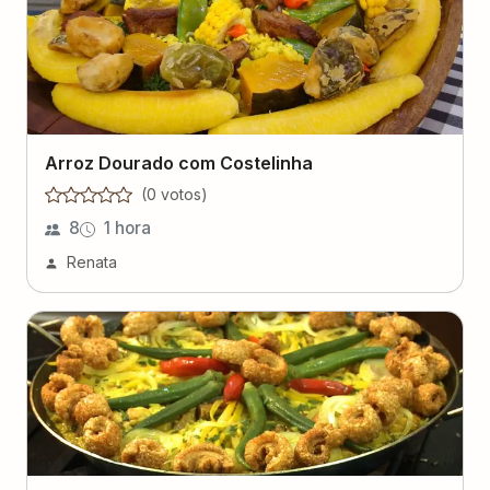
Arroz Dourado com Costelinha
(
0
voto
s
)
8
1 hora
Renata