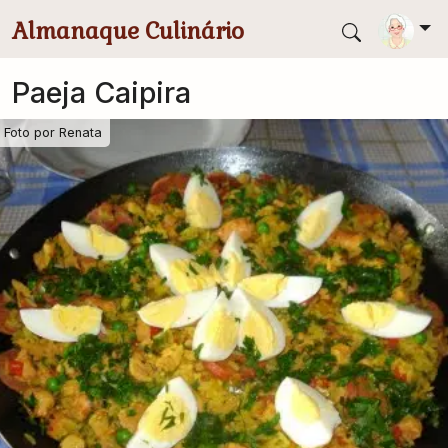
Pular para conteúdo principal
Almanaque Culinário
Paeja Caipira
Foto por
Renata