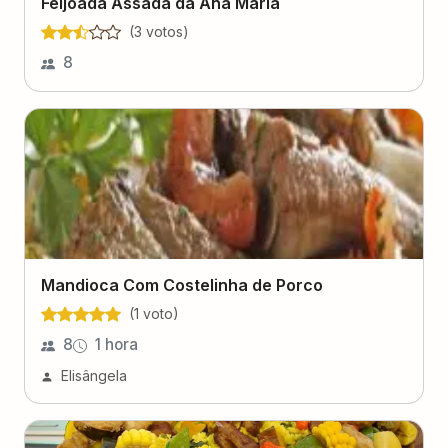
Feijoada Assada da Ana Maria
(
3
voto
s
)
8
Mandioca Com Costelinha de Porco
(
1
voto
)
8
1 hora
Elisângela