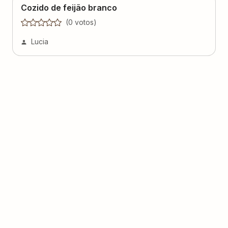
Cozido de feijão branco
(
0
voto
s
)
Lucia
Coroa de Costelinha com Farofa
(
0
voto
s
)
Tereza da Silva
Feijão com Costelinha
(
1
voto
)
Tereza da Silva