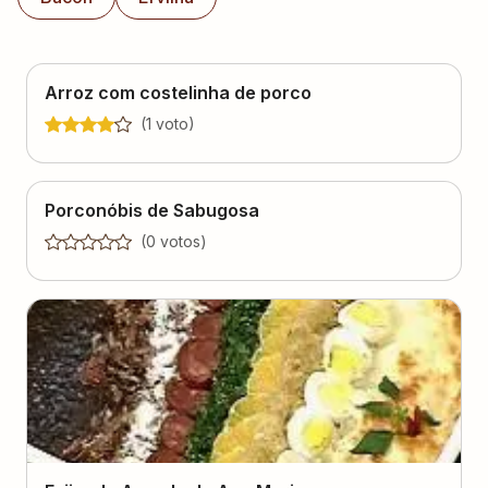
Arroz com costelinha de porco
(
1
voto
)
Porconóbis de Sabugosa
(
0
voto
s
)