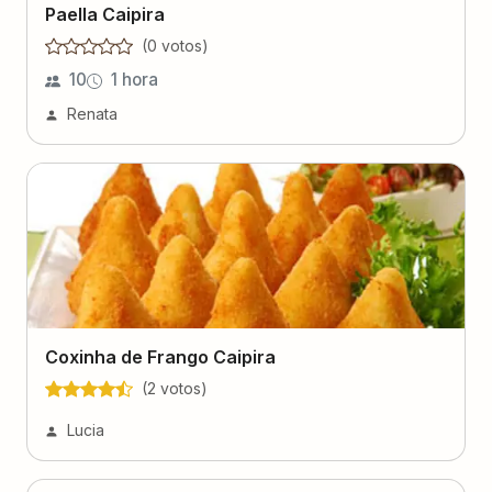
Paella Caipira
(
0
voto
s
)
10
1 hora
Renata
Coxinha de Frango Caipira
(
2
voto
s
)
Lucia