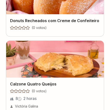
Donuts Recheados com Creme de Confeiteiro
(
0
voto
s
)
Calzone Quatro Queijos
(
0
voto
s
)
8
2 horas
Victória Galina