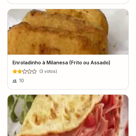
Enroladinho à Milanesa (Frito ou Assado)
(
3
voto
s
)
10