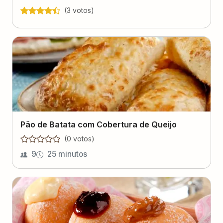
(
3
voto
s
)
Pão de Batata com Cobertura de Queijo
(
0
voto
s
)
9
25 minutos