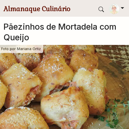
Pular para conteúdo principal
Almanaque Culinário
Pãezinhos de Mortadela com
Queijo
Foto por
Mariana Ortiz