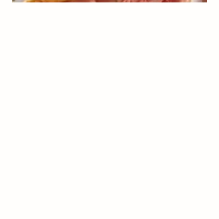
Omelete de Mortadela
(
2
voto
s
)
Elisângela
Pãezinhos de maçã
(
0
voto
s
)
Elisângela