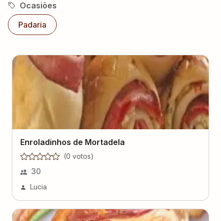
Ocasiões
Padaria
Enroladinhos de Mortadela
(
0
voto
s
)
30
Lucia