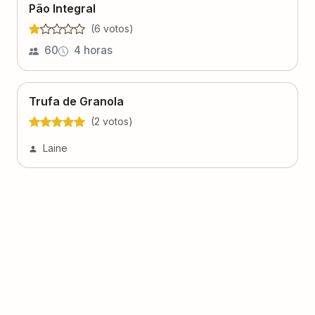
Pão Integral
(
6
voto
s
)
60
4 horas
Trufa de Granola
(
2
voto
s
)
Laine
Pão de Aveia
(
0
voto
s
)
Líder Receitas