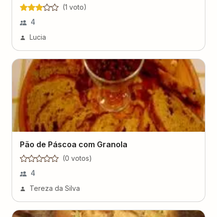
(
1
voto
)
4
Lucia
Pão de Páscoa com Granola
(
0
voto
s
)
4
Tereza da Silva