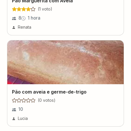
Pão Marguerita com Aveia
(
1
voto
)
8
1 hora
Renata
Pão com aveia e germe-de-trigo
(
0
voto
s
)
10
Lucia